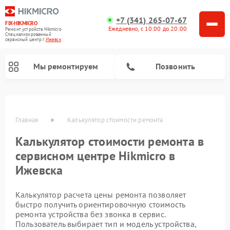
+7 (341) 265-07-67
FIX-HIKMICRO
Ежедневно, с 10:00 до 20:00
Ремонт устройств Hikmicro
Специализированный
cервисный центр г.
Ижевск
Мы ремонтируем
Позвонить
Главная
Калькулятор стоимости ремонта
Калькулятор стоимости ремонта в
Ремонт тепловизионных монокуляров Hikmicro
Ремонт тепловизионных прицелов Hikmicro
сервисном центре Hikmicro в
Ижевска
Калькулятор расчета цены ремонта позволяет
быстро получить ориентировочную стоимость
ремонта устройства без звонка в сервис.
Пользователь выбирает тип и модель устройства,