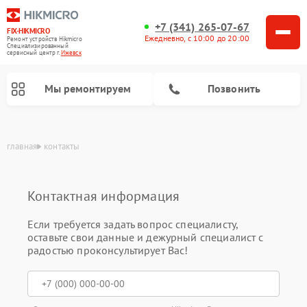
+7 (341) 265-07-67
FIX-HIKMICRO
Ежедневно, с 10:00 до 20:00
Ремонт устройств Hikmicro
Специализированный
cервисный центр г.
Ижевск
Мы ремонтируем
Позвонить
главная
контакты
Контактная информация
Ремонт тепловизионных монокуляров Hikmicro
Ремонт тепловизионных прицелов Hikmicro
Если требуется задать вопрос специалисту,
оставьте свои данные и дежурный специалист с
радостью проконсультирует Вас!