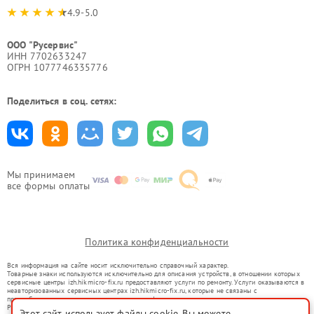
4.9-5.0
ООО "Русервис"
ИНН 7702633247
ОГРН 1077746335776
Поделиться в соц. сетях:
Мы принимаем
все формы оплаты
Политика конфиденциальности
Вся информация на сайте носит исключительно справочный характер.
Товарные знаки используются исключительно для описания устройств, в отношении которых
сервисные центры izh.hikmicro-fix.ru предоставляют услуги по ремонту. Услуги оказываются в
неавторизованных сервисных центрах izh.hikmicro-fix.ru, которые не связаны с
правообладателями товарных знаков или их официальными представителями.
Ремонт осуществляется для устройств, уже введенных в гражданский оборот в соответствии
Этот сайт использует файлы cookie. Вы можете