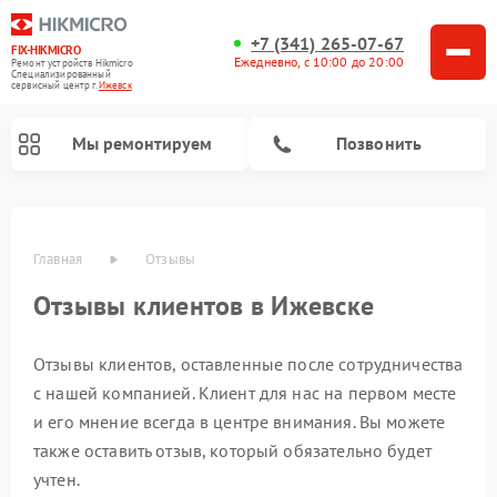
+7 (341) 265-07-67
FIX-HIKMICRO
Ежедневно, с 10:00 до 20:00
Ремонт устройств Hikmicro
Специализированный
cервисный центр г.
Ижевск
Мы ремонтируем
Позвонить
Главная
Отзывы
Отзывы клиентов в Ижевске
Ремонт тепловизионных монокуляров Hikmicro
Ремонт тепловизионных прицелов Hikmicro
Отзывы клиентов, оставленные после сотрудничества
с нашей компанией. Клиент для нас на первом месте
и его мнение всегда в центре внимания. Вы можете
также оставить отзыв, который обязательно будет
учтен.