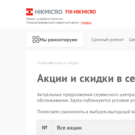
FIX-HIKMICRO
Ремонт устройств Hikmicro
Специализированный cервисный центр г.
Ижевск
Мы ремонтируем
Срочный ремонт
Це
Главная
Акции и скидки
Акции и скидки в с
Ремонт тепловизионных прицелов Hikmicro
Ремонт тепловизоров Hikmicro
Ремонт тепловизионных монокуляров Hikmicro
Актуальные предложения сервисного центра:
обслуживание. Здесь публикуются условия уч
Помогаем сэкономить и выбрать выгодный ва
№
Все акции