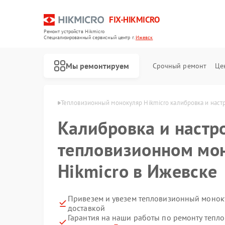
FIX-HIKMICRO
Ремонт устройств Hikmicro
Специализированный cервисный центр г.
Ижевск
Мы ремонтируем
Срочный ремонт
Це
Hikmicro в Ижевске
Тепловизионный монокуляр Hikmicro калибровка и наст
Калибровка и настр
Ремонт тепловизионных прицелов Hikmicro
Ремонт тепловизоров Hikmicro
тепловизионном мо
Hikmicro в Ижевске
Привезем и увезем тепловизионный моноку
доставкой
Гарантия на наши работы по ремонту теп