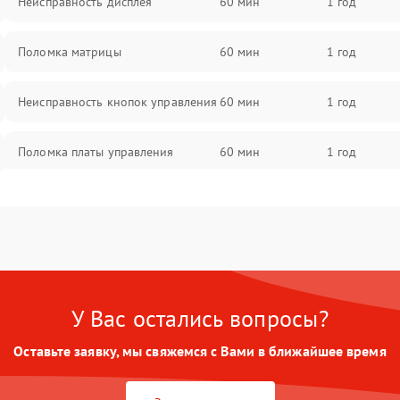
Неисправность дисплея
60 мин
1 год
Поломка матрицы
60 мин
1 год
Неисправность кнопок управления
60 мин
1 год
Поломка платы управления
60 мин
1 год
Повреждение аккумулятора
60 мин
1 год
Неисправность зарядного
60 мин
1 год
устройства
У Вас остались вопросы?
Поломка разъема для зарядки
60 мин
1 год
Оставьте заявку, мы свяжемся с Вами в ближайшее время
Неисправность термодатчика
60 мин
1 год