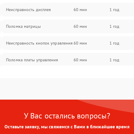
Неисправность дисплея
60 мин
1 год
Поломка матрицы
60 мин
1 год
Неисправность кнопок управления
60 мин
1 год
Поломка платы управления
60 мин
1 год
Повреждение аккумулятора
60 мин
1 год
Неисправность зарядного
60 мин
1 год
устройства
У Вас остались вопросы?
Поломка разъема для зарядки
60 мин
1 год
Оставьте заявку, мы свяжемся с Вами в ближайшее время
Неисправность термодатчика
60 мин
1 год