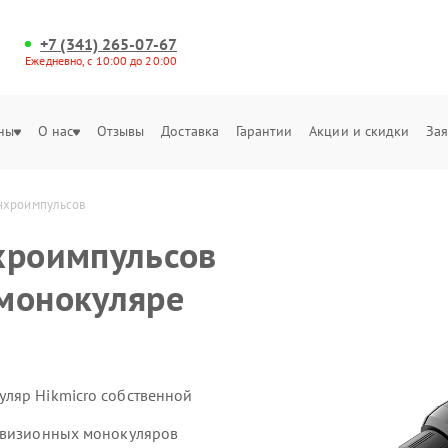
+7 (341) 265-07-67
Ежедневно, с 10:00 до 20:00
ны
О нас
Отзывы
Доставка
Гарантии
Акции и скидки
Зая
инхроимпульсов
хроимпульсов
монокуляре
ляр Hikmicro собственной
ловизионных монокуляров