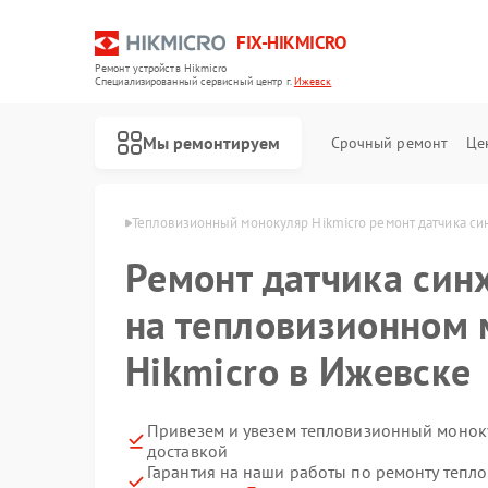
FIX-HIKMICRO
Ремонт устройств Hikmicro
Специализированный cервисный центр г.
Ижевск
Мы ремонтируем
Срочный ремонт
Це
Hikmicro в Ижевске
Тепловизионный монокуляр Hikmicro ремонт датчика с
Ремонт датчика син
Ремонт тепловизионных прицелов Hikmicro
Ремонт тепловизоров Hikmicro
на тепловизионном 
Hikmicro в Ижевске
Привезем и увезем тепловизионный моноку
доставкой
Гарантия на наши работы по ремонту теп