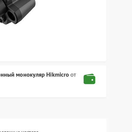
онный монокуляр Hikmicro
от
рованные мастера