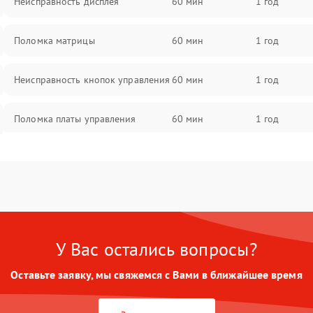
Неисправность дисплея
60 мин
1 год
Поломка матрицы
60 мин
1 год
Неисправность кнопок управления
60 мин
1 год
Поломка платы управления
60 мин
1 год
Повреждение аккумулятора
60 мин
1 год
Неисправность зарядного
60 мин
1 год
устройства
У Вас остались вопросы?
Поломка разъема для зарядки
60 мин
1 год
Оставьте заявку, мы свяжемся с Вами в ближайшее время
Неисправность термодатчика
60 мин
1 год