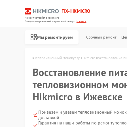
FIX-HIKMICRO
Ремонт устройств Hikmicro
Специализированный cервисный центр г.
Ижевск
Мы ремонтируем
Срочный ремонт
Це
Hikmicro в Ижевске
Тепловизионный монокуляр Hikmicro восстановление п
Восстановление пит
Ремонт тепловизионных прицелов Hikmicro
Ремонт тепловизоров Hikmicro
тепловизионном мо
Hikmicro в Ижевске
Привезем и увезем тепловизионный моноку
доставкой
Гарантия на наши работы по ремонту теп