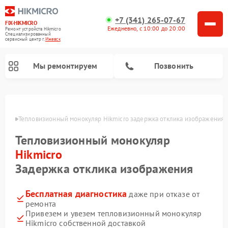
+7 (341) 265-07-67
FIX-HIKMICRO
Ежедневно, с 10:00 до 20:00
Ремонт устройств Hikmicro
Специализированный
cервисный центр г.
Ижевск
Мы ремонтируем
Позвонить
Ремонт тепловизионных прицелов Hikmicro
евске
Тепловизионный монокуляр Hikmicro задержка отклика изображения
Тепловизионный монокуляр
Hikmicro
Задержка отклика изображения
Бесплатная диагностика
даже при отказе от
ремонта
Привезем и увезем тепловизионный монокуляр
Hikmicro собственной доставкой