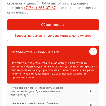
сервисный центр “FIX-Hikmicro” по следующему
телефону
+7 (341) 265-07-67
если не нашли ответ на
свой вопрос.
Общие вопросы
Вопросы по ремонту тепловизионных монокуляров
Какие документы вы предоставляете?
На этапе приема устройства на диагностику и последующий
ремонт вам будет предоставлен заказ-наряд с указанием страховых
обязательств на ваше устройство. Далее, после выполнения работ
по ремонту техники, вы получите акт выполненных работ и
гарантийный талон.
Я уже знаю в чем неисправность и какой
ремонт необходим. Для чего проводить
диагностику?
Мне нужен срочный ремонт. Сможете