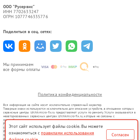
ООО "Русервис"
ИНН 7702633247
ОГРН 1077746335776
Поделиться в соц. сетях:
Мы принимаем
все формы оплаты
Политика конфиденциальности
Вся информация на сайте носит исключительно справочный характер.
Товарные знаки используются исключительно для описания устройств, в отношении которых
сервисные центры izh.hikmicro-fix.ru предоставляют услуги по ремонту. Услуги оказываются в
неавторизованных сервисных центрах izh.hikmicro-fix.ru, которые не связаны с
правообладателями товарных знаков или их официальными представителями.
Ремонт осуществляется для устройств, уже введенных в гражданский оборот в соответствии
Этот сайт использует файлы cookie. Вы можете
со статьей 1487 ГК РФ.
Использование товарных знаков не преследует цели индивидуализации услуг или введения
ознакомиться с
правилами использования
Согласен
потребителей в заблуждение, а служит для информирования о предоставляемых услугах по
файлов cookie
ремонту техники указанных брендов.