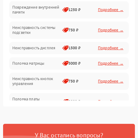
Повреждение внутренней
Матрица
1250 ₽
Подробнее →
памяти
Прочие неисправности
Неисправность системы
750 ₽
Подробнее →
подсветки
Неисправность фокусировки и оптики
Неисправность дисплея
1500 ₽
Подробнее →
Механические повреждения
Поломка матрицы
5000 ₽
Подробнее →
Неисправность питания
Неисправность кнопок
750 ₽
Подробнее →
управления
Оптика
Поломка платы
2000 ₽
Подробнее →
управления
Повреждение
750 ₽
Подробнее →
аккумулятора
У Вас остались вопросы?