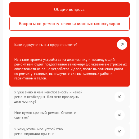
Общие вопросы
Вопросы по ремонту тепловизионных монокуляров
Какие документы вы предоставляете?
На этапе приема устройства на диагностику и последующий
ремонт вам будет предоставлен заказ-наряд с указанием страховых
обязательств на ваше устройство. Далее, после выполнения работ
по ремонту техники, вы получите акт выполненных работ и
гарантийный талон.
Я уже знаю в чем неисправность и какой
ремонт необходим. Для чего проводить
диагностику?
Мне нужен срочный ремонт. Сможете
сделать?
Я хочу, чтобы мое устройство
ремонтировали при мне.