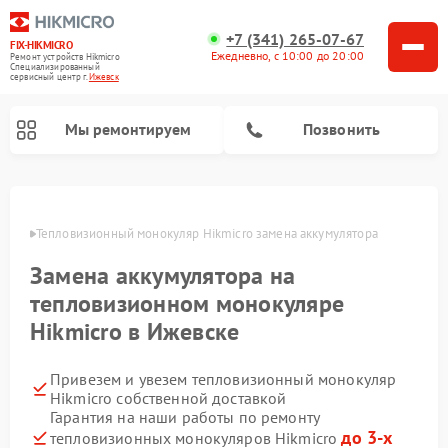
+7 (341) 265-07-67
FIX-HIKMICRO
Ежедневно, с 10:00 до 20:00
Ремонт устройств Hikmicro
Специализированный
cервисный центр г.
Ижевск
Мы ремонтируем
Позвонить
Ремонт тепловизионных прицелов Hikmicro
евске
Тепловизионный монокуляр Hikmicro замена аккумулятора
Замена аккумулятора на
тепловизионном монокуляре
Hikmicro в Ижевске
Привезем и увезем тепловизионный монокуляр
Hikmicro собственной доставкой
Гарантия на наши работы по ремонту
до 3-х
тепловизионных монокуляров Hikmicro