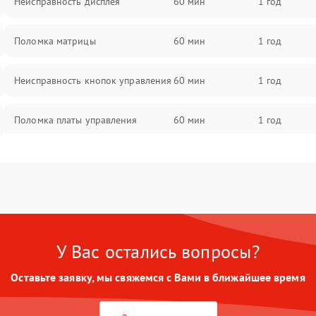
Неисправность дисплея
60 мин
1 год
Поломка матрицы
60 мин
1 год
Неисправность кнопок управления
60 мин
1 год
Поломка платы управления
60 мин
1 год
Повреждение аккумулятора
60 мин
1 год
Неисправность зарядного
60 мин
1 год
устройства
У Вас остались вопросы?
Поломка разъема для зарядки
60 мин
1 год
Оставьте заявку, мы свяжемся с Вами в ближайшее время
Неисправность термодатчика
60 мин
1 год