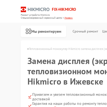
FIX-HIKMICRO
Ремонт устройств Hikmicro
Специализированный cервисный центр г.
Ижевск
Мы ремонтируем
Срочный ремонт
Це
Hikmicro в Ижевске
Тепловизионный монокуляр Hikmicro замена дисплея (э
Замена дисплея (экр
Ремонт тепловизионных прицелов Hikmicro
Ремонт тепловизоров Hikmicro
тепловизионном мо
Hikmicro в Ижевске
Привезем и увезем тепловизионный моноку
доставкой
Гарантия на наши работы по ремонту теп