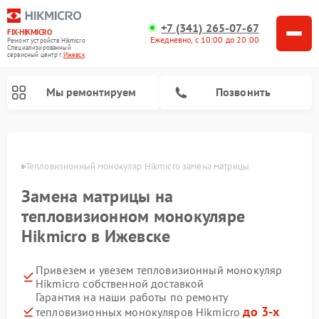
+7 (341) 265-07-67
FIX-HIKMICRO
Ежедневно, с 10:00 до 20:00
Ремонт устройств Hikmicro
Специализированный
cервисный центр г.
Ижевск
Мы ремонтируем
Позвонить
Ремонт тепловизионных прицелов Hikmicro
евске
Тепловизионный монокуляр Hikmicro замена матрицы
Замена матрицы на
тепловизионном монокуляре
Hikmicro в Ижевске
Привезем и увезем тепловизионный монокуляр
Hikmicro собственной доставкой
Гарантия на наши работы по ремонту
до 3-х
тепловизионных монокуляров Hikmicro