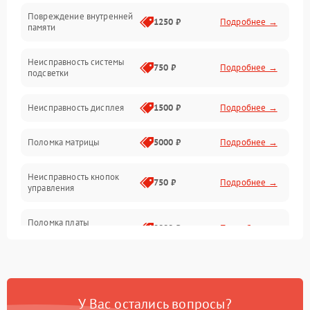
Повреждение внутренней
Матрица
1250 ₽
Подробнее →
памяти
Прочие неисправности
Неисправность системы
750 ₽
Подробнее →
подсветки
Неисправность фокусировки и оптики
Неисправность дисплея
1500 ₽
Подробнее →
Механические повреждения
Поломка матрицы
5000 ₽
Подробнее →
Неисправность питания
Неисправность кнопок
750 ₽
Подробнее →
управления
Оптика
Поломка платы
2000 ₽
Подробнее →
управления
Повреждение
750 ₽
Подробнее →
аккумулятора
У Вас остались вопросы?