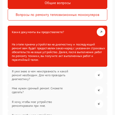
Общие вопросы
Вопросы по ремонту тепловизионных монокуляров
Какие документы вы предоставляете?
На этапе приема устройства на диагностику и последующий
ремонт вам будет предоставлен заказ-наряд с указанием страховых
обязательств на ваше устройство. Далее, после выполнения работ
по ремонту техники, вы получите акт выполненных работ и
гарантийный талон.
Я уже знаю в чем неисправность и какой
ремонт необходим. Для чего проводить
диагностику?
Мне нужен срочный ремонт. Сможете
сделать?
Я хочу, чтобы мое устройство
ремонтировали при мне.