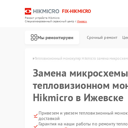
FIX-HIKMICRO
Ремонт устройств Hikmicro
Специализированный cервисный центр г.
Ижевск
Мы ремонтируем
Срочный ремонт
Це
Hikmicro в Ижевске
Тепловизионный монокуляр Hikmicro замена микросхем
Замена микросхемы
Ремонт тепловизионных прицелов Hikmicro
Ремонт тепловизоров Hikmicro
тепловизионном мо
Hikmicro в Ижевске
Привезем и увезем тепловизионный моноку
доставкой
Гарантия на наши работы по ремонту теп