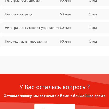
Неисправность дисплея
60 мин
1 год
Поломка матрицы
60 мин
1 год
Неисправность кнопок управления
60 мин
1 год
Поломка платы управления
60 мин
1 год
Повреждение аккумулятора
60 мин
1 год
Неисправность зарядного
60 мин
1 год
устройства
У Вас остались вопросы?
Поломка разъема для зарядки
60 мин
1 год
Оставьте заявку, мы свяжемся с Вами в ближайшее время
Неисправность термодатчика
60 мин
1 год