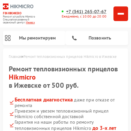
+7 (341) 265-07-67
FIX-HIKMICRO
Ежедневно, с 10:00 до 20:00
Ремонт устройств Hikmicro
Специализированный
cервисный центр г.
Ижевск
Мы ремонтируем
Позвонить
Главная
Ремонт тепловизионных прицелов Hikmicro в Ижевске
Ремонт тепловизионных монокуляров Hikmicro
Ремонт тепловизионных прицелов
Hikmicro
в Ижевске от 500 руб.
Бесплатная диагностика
даже при отказе от
ремонта
Привезем и увезем тепловизионный прицел
Hikmicro собственной доставкой
Гарантия на наши работы по ремонту
до 3-х лет
тепловизионных прицелов Hikmicro