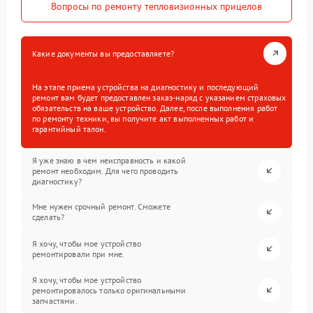
Вопросы по ремонту тепловизионных прицелов
Какие документы вы предоставляете?
На этапе приема устройства на диагностику и последующий
ремонт вам будет предоставлен заказ-наряд с указанием страховых
обязательств на ваше устройство. Далее, после выполнения работ
по ремонту техники, вы получите акт выполненных работ и
гарантийный талон.
Я уже знаю в чем неисправность и какой
ремонт необходим. Для чего проводить
диагностику?
Мне нужен срочный ремонт. Сможете
сделать?
Я хочу, чтобы мое устройство
ремонтировали при мне.
Я хочу, чтобы мое устройство
ремонтировалось только оригинальными
запчастями.