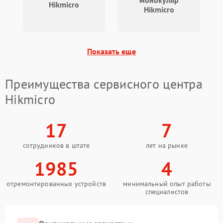
Hikmicro
Hikmicro
Поломка системы защиты
1500 ₽
Подробнее →
от короткого замыкания
Показать еще
Повреждение системы
1500 ₽
Подробнее →
защиты от перегрева
Преимущества сервисного центра
Неисправность системы
Hikmicro
защиты от
1500 ₽
Подробнее →
перенапряжения
17
7
Неисправность системы
1500 ₽
Подробнее →
защиты от замыкания
сотрудников в штате
лет на рынке
1985
4
Неисправность системы
1500 ₽
Подробнее →
защиты от перегрева
отремонтированных устройств
минимальный опыт работы
специалистов
Поломка системы защиты
1500 ₽
Подробнее →
от перенапряжения