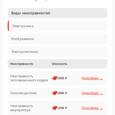
Виды неисправностей
Электроника
Изображение
Электропитание
Неисправности
Стоимость
Измерения
Неисправность
Матрица
2000 ₽
Подробнее →
тепловизионного модуля
Юстировка
Поломка дисплея
2000 ₽
Подробнее →
Механические повреждения
Неисправность
1500 ₽
Подробнее →
аккумулятора