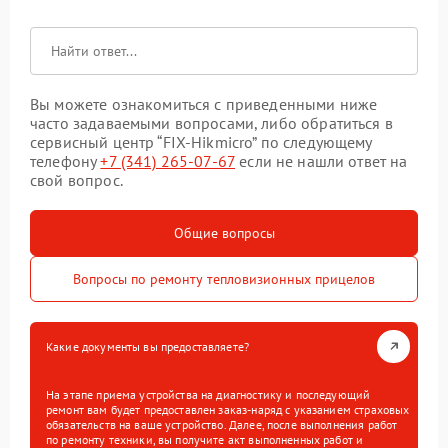
Вы можете ознакомиться с приведенными ниже
часто задаваемыми вопросами, либо обратиться в
сервисный центр “FIX-Hikmicro” по следующему
телефону
+7 (341) 265-07-67
если не нашли ответ на
свой вопрос.
Общие вопросы
Вопросы по ремонту тепловизионных прицелов
Какие документы вы предоставляете?
На этапе приема устройства на диагностику и последующий
ремонт вам будет предоставлен заказ-наряд с указанием страховых
обязательств на ваше устройство. Далее, после выполнения работ
по ремонту техники, вы получите акт выполненных работ и