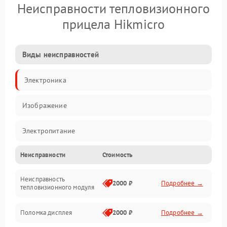
Неисправности тепловизионного
прицела Hikmicro
Виды неисправностей
Электроника
Изображение
Электропитание
Неисправности
Стоимость
Измерения
Неисправность
Матрица
2000 ₽
Подробнее →
тепловизионного модуля
Юстировка
Поломка дисплея
2000 ₽
Подробнее →