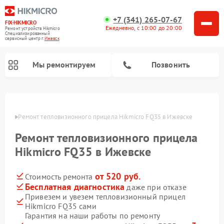
+7 (341) 265-07-67
FIX-HIKMICRO
Ежедневно, с 10:00 до 20:00
Ремонт устройств Hikmicro
Специализированный
cервисный центр г.
Ижевск
Мы ремонтируем
Позвонить
Ремонт тепловизионных монокуляров Hikmicro
евске
Ремонт тепловизионного прицела Hikmicro FQ35 в Ижевске
Ремонт тепловизионного прицела
Hikmicro FQ35 в Ижевске
от 520 руб.
Стоимость ремонта
Бесплатная диагностика
даже при отказе
Привезем и увезем тепловизионный прицел
Hikmicro FQ35 сами
Гарантия на наши работы по ремонту