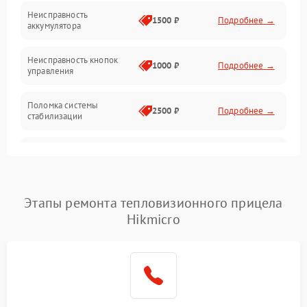
Механические повреждения
Неисправность
1500 ₽
Подробнее →
аккумулятора
Оптика
Неисправность кнопок
1000 ₽
Подробнее →
управления
Поломка системы
2500 ₽
Подробнее →
стабилизации
Повреждение системы
2500 ₽
Подробнее →
записи
Неисправность системы
Этапы ремонта тепловизионного прицела
1500 ₽
Подробнее →
Wi-Fi
Hikmicro
Поломка системы GPS
2000 ₽
Подробнее →
Повреждение системы
1500 ₽
Подробнее →
защиты от перегрузок