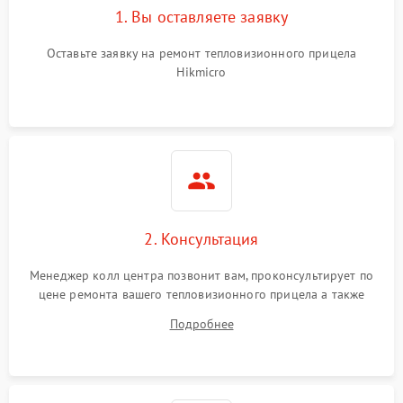
1. Вы оставляете заявку
Неисправность системы
автоматического
1500 ₽
Подробнее →
отключения
Оставьте заявку на ремонт тепловизионного прицела
Hikmicro
Поломка системы защиты
1500 ₽
Подробнее →
от короткого замыкания
Повреждение системы
1500 ₽
Подробнее →
защиты от перегрева
Неисправность системы
защиты от
1500 ₽
Подробнее →
2. Консультация
перенапряжения
Менеджер колл центра позвонит вам, проконсультирует по
Неисправность системы
1500 ₽
Подробнее →
цене ремонта вашего тепловизионного прицела а также
защиты от замыкания
ответит на все ваши вопросы.
Подробнее
Неисправность системы
1500 ₽
Подробнее →
защиты от перегрева
Поломка системы защиты