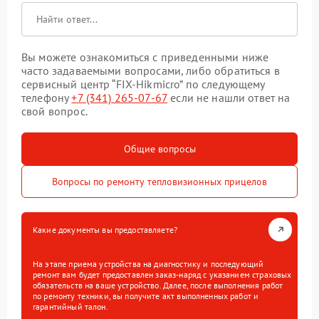
Вы можете ознакомиться с приведенными ниже
часто задаваемыми вопросами, либо обратиться в
сервисный центр “FIX-Hikmicro” по следующему
телефону
+7 (341) 265-07-67
если не нашли ответ на
свой вопрос.
Общие вопросы
Вопросы по ремонту тепловизионных прицелов
Какие документы вы предоставляете?
На этапе приема устройства на диагностику и последующий
ремонт вам будет предоставлен заказ-наряд с указанием страховых
обязательств на ваше устройство. Далее, после выполнения работ
по ремонту техники, вы получите акт выполненных работ и
гарантийный талон.