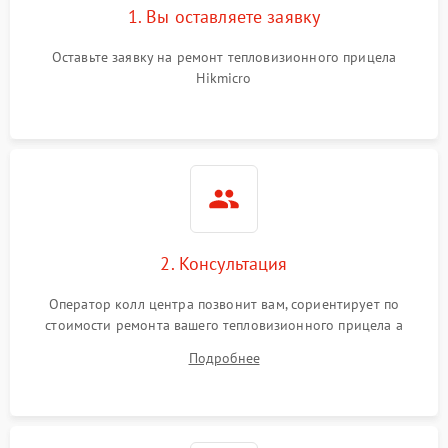
1. Вы оставляете заявку
Неисправность системы
автоматического
1500 ₽
Подробнее →
отключения
Оставьте заявку на ремонт тепловизионного прицела
Hikmicro
Поломка системы защиты
1500 ₽
Подробнее →
от короткого замыкания
Повреждение системы
1500 ₽
Подробнее →
защиты от перегрева
Неисправность системы
защиты от
1500 ₽
Подробнее →
2. Консультация
перенапряжения
Оператор колл центра позвонит вам, сориентирует по
Неисправность системы
1500 ₽
Подробнее →
стоимости ремонта вашего тепловизионного прицела а
защиты от замыкания
также ответит на все ваши вопросы.
Подробнее
Неисправность системы
1500 ₽
Подробнее →
защиты от перегрева
Поломка системы защиты