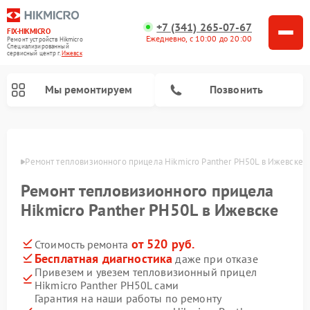
+7 (341) 265-07-67
FIX-HIKMICRO
Ежедневно, с 10:00 до 20:00
Ремонт устройств Hikmicro
Специализированный
cервисный центр г.
Ижевск
Мы ремонтируем
Позвонить
Ремонт тепловизионных монокуляров Hikmicro
евске
Ремонт тепловизионного прицела Hikmicro Panther PH50L в Ижевске
Ремонт тепловизионного прицела
Hikmicro Panther PH50L в Ижевске
от 520 руб.
Стоимость ремонта
Бесплатная диагностика
даже при отказе
Привезем и увезем тепловизионный прицел
Hikmicro Panther PH50L сами
Гарантия на наши работы по ремонту