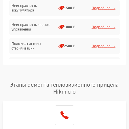
Механические повреждения
Неисправность
1500 ₽
Подробнее →
аккумулятора
Оптика
Неисправность кнопок
1000 ₽
Подробнее →
управления
Поломка системы
2500 ₽
Подробнее →
стабилизации
Повреждение системы
2500 ₽
Подробнее →
записи
Неисправность системы
Этапы ремонта тепловизионного прицела
1500 ₽
Подробнее →
Wi-Fi
Hikmicro
Поломка системы GPS
2000 ₽
Подробнее →
Повреждение системы
1500 ₽
Подробнее →
защиты от перегрузок