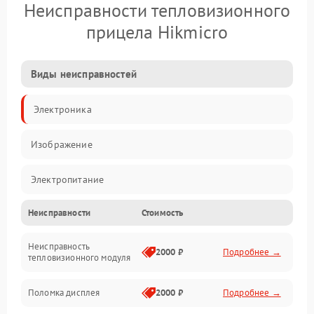
Неисправности тепловизионного
прицела Hikmicro
Виды неисправностей
Электроника
Изображение
Электропитание
Неисправности
Стоимость
Измерения
Неисправность
Матрица
2000 ₽
Подробнее →
тепловизионного модуля
Юстировка
Поломка дисплея
2000 ₽
Подробнее →