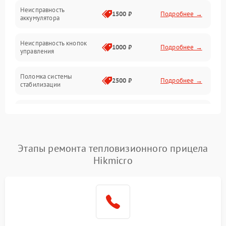
Механические повреждения
Неисправность
1500 ₽
Подробнее →
аккумулятора
Оптика
Неисправность кнопок
1000 ₽
Подробнее →
управления
Поломка системы
2500 ₽
Подробнее →
стабилизации
Повреждение системы
2500 ₽
Подробнее →
записи
Неисправность системы
Этапы ремонта тепловизионного прицела
1500 ₽
Подробнее →
Wi-Fi
Hikmicro
Поломка системы GPS
2000 ₽
Подробнее →
Повреждение системы
1500 ₽
Подробнее →
защиты от перегрузок