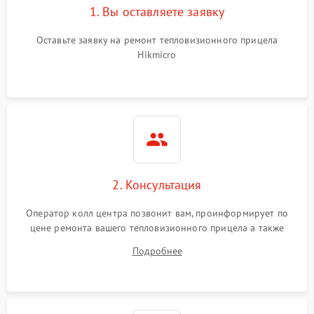
1. Вы оставляете заявку
Неисправность системы
автоматического
1500 ₽
Подробнее →
отключения
Оставьте заявку на ремонт тепловизионного прицела
Hikmicro
Поломка системы защиты
1500 ₽
Подробнее →
от короткого замыкания
Повреждение системы
1500 ₽
Подробнее →
защиты от перегрева
Неисправность системы
защиты от
1500 ₽
Подробнее →
2. Консультация
перенапряжения
Оператор колл центра позвонит вам, проинформирует по
Неисправность системы
1500 ₽
Подробнее →
цене ремонта вашего тепловизионного прицела а также
защиты от замыкания
ответит на все ваши вопросы.
Подробнее
Неисправность системы
1500 ₽
Подробнее →
защиты от перегрева
Поломка системы защиты