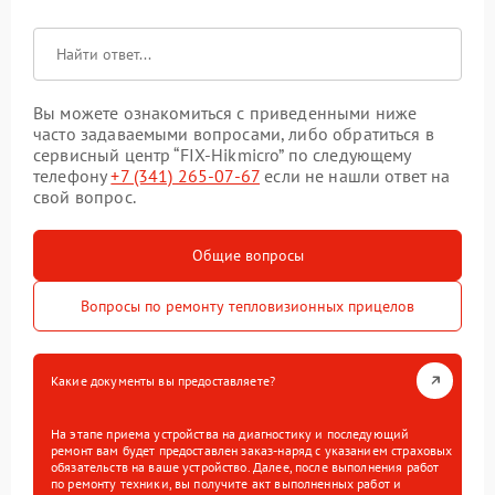
Вы можете ознакомиться с приведенными ниже
часто задаваемыми вопросами, либо обратиться в
сервисный центр “FIX-Hikmicro” по следующему
телефону
+7 (341) 265-07-67
если не нашли ответ на
свой вопрос.
Общие вопросы
Вопросы по ремонту тепловизионных прицелов
Какие документы вы предоставляете?
На этапе приема устройства на диагностику и последующий
ремонт вам будет предоставлен заказ-наряд с указанием страховых
обязательств на ваше устройство. Далее, после выполнения работ
по ремонту техники, вы получите акт выполненных работ и