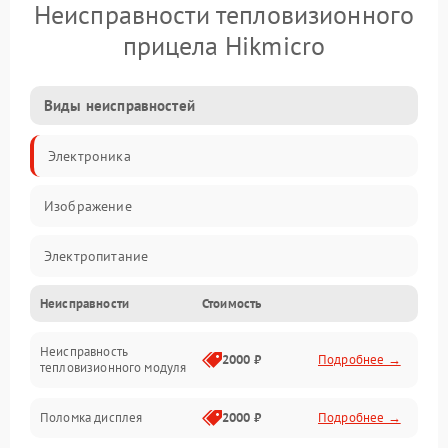
Неисправности тепловизионного
прицела Hikmicro
Виды неисправностей
Электроника
Изображение
Электропитание
Неисправности
Стоимость
Измерения
Неисправность
Матрица
2000 ₽
Подробнее →
тепловизионного модуля
Юстировка
Поломка дисплея
2000 ₽
Подробнее →