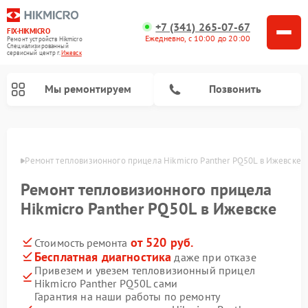
+7 (341) 265-07-67
FIX-HIKMICRO
Ежедневно, с 10:00 до 20:00
Ремонт устройств Hikmicro
Специализированный
cервисный центр г.
Ижевск
Мы ремонтируем
Позвонить
Ремонт тепловизионных монокуляров Hikmicro
евске
Ремонт тепловизионного прицела Hikmicro Panther PQ50L в Ижевске
Ремонт тепловизионного прицела
Hikmicro Panther PQ50L в Ижевске
от 520 руб.
Стоимость ремонта
Бесплатная диагностика
даже при отказе
Привезем и увезем тепловизионный прицел
Hikmicro Panther PQ50L сами
Гарантия на наши работы по ремонту