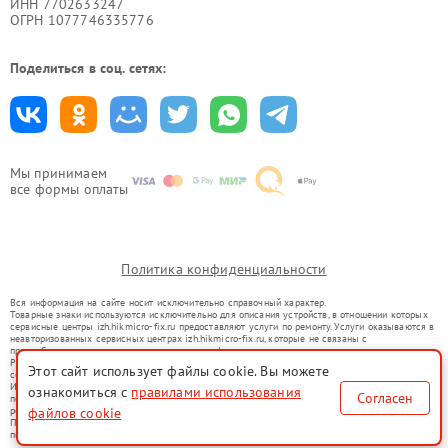
ИНН 7702633247
ОГРН 1077746335776
Поделиться в соц. сетях:
Мы принимаем
все формы оплаты
Политика конфиденциальности
Вся информация на сайте носит исключительно справочный характер.
Товарные знаки используются исключительно для описания устройств, в отношении которых
сервисные центры izh.hikmicro-fix.ru предоставляют услуги по ремонту. Услуги оказываются в
неавторизованных сервисных центрах izh.hikmicro-fix.ru, которые не связаны с
правообладателями товарных знаков или их официальными представителями.
Ремонт осуществляется для устройств, уже введенных в гражданский оборот в соответствии
Этот сайт использует файлы cookie. Вы можете
со статьей 1487 ГК РФ.
Использование товарных знаков не преследует цели индивидуализации услуг или введения
ознакомиться с
правилами использования
Согласен
потребителей в заблуждение, а служит для информирования о предоставляемых услугах по
файлов cookie
ремонту техники указанных брендов.
Представленная на сайте информация не является публичной офертой, определяемой
положениями Статьи 437(2) Гражданского кодекса РФ