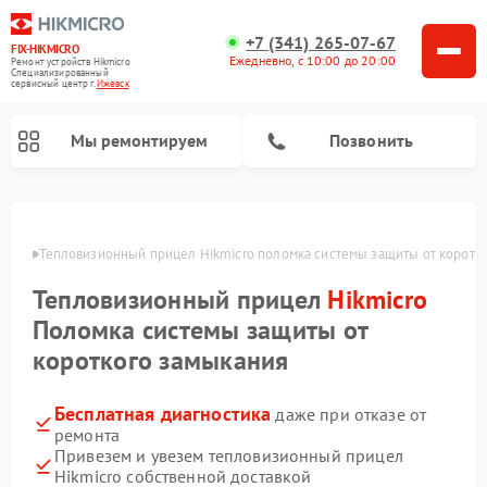
+7 (341) 265-07-67
FIX-HIKMICRO
Ежедневно, с 10:00 до 20:00
Ремонт устройств Hikmicro
Специализированный
cервисный центр г.
Ижевск
Мы ремонтируем
Позвонить
Ремонт тепловизионных монокуляров Hikmicro
евске
Тепловизионный прицел Hikmicro поломка системы защиты от коротк
Тепловизионный прицел
Hikmicro
Поломка системы защиты от
короткого замыкания
Бесплатная диагностика
даже при отказе от
ремонта
Привезем и увезем тепловизионный прицел
Hikmicro собственной доставкой