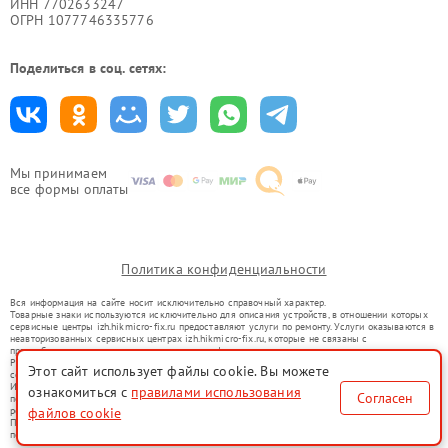
ИНН 7702633247
ОГРН 1077746335776
Поделиться в соц. сетях:
Мы принимаем
все формы оплаты
Политика конфиденциальности
Вся информация на сайте носит исключительно справочный характер.
Товарные знаки используются исключительно для описания устройств, в отношении которых
сервисные центры izh.hikmicro-fix.ru предоставляют услуги по ремонту. Услуги оказываются в
неавторизованных сервисных центрах izh.hikmicro-fix.ru, которые не связаны с
правообладателями товарных знаков или их официальными представителями.
Ремонт осуществляется для устройств, уже введенных в гражданский оборот в соответствии
Этот сайт использует файлы cookie. Вы можете
со статьей 1487 ГК РФ.
Использование товарных знаков не преследует цели индивидуализации услуг или введения
ознакомиться с
правилами использования
Согласен
потребителей в заблуждение, а служит для информирования о предоставляемых услугах по
файлов cookie
ремонту техники указанных брендов.
Представленная на сайте информация не является публичной офертой, определяемой
положениями Статьи 437(2) Гражданского кодекса РФ