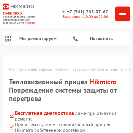
+7 (341) 265-07-67
FIX-HIKMICRO
Ежедневно, с 10:00 до 20:00
Ремонт устройств Hikmicro
Специализированный
cервисный центр г.
Ижевск
Мы ремонтируем
Позвонить
Ремонт тепловизионных монокуляров Hikmicro
евске
Тепловизионный прицел Hikmicro повреждение системы защиты от п
Тепловизионный прицел
Hikmicro
Повреждение системы защиты от
перегрева
Бесплатная диагностика
даже при отказе от
ремонта
Привезем и увезем тепловизионный прицел
Hikmicro собственной доставкой