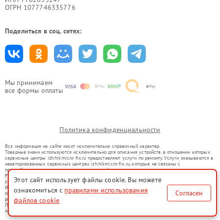
ОГРН 1077746335776
Поделиться в соц. сетях:
Мы принимаем
все формы оплаты
Политика конфиденциальности
Вся информация на сайте носит исключительно справочный характер.
Товарные знаки используются исключительно для описания устройств, в отношении которых
сервисные центры izh.hikmicro-fix.ru предоставляют услуги по ремонту. Услуги оказываются в
неавторизованных сервисных центрах izh.hikmicro-fix.ru, которые не связаны с
правообладателями товарных знаков или их официальными представителями.
Ремонт осуществляется для устройств, уже введенных в гражданский оборот в соответствии
Этот сайт использует файлы cookie. Вы можете
со статьей 1487 ГК РФ.
Использование товарных знаков не преследует цели индивидуализации услуг или введения
ознакомиться с
правилами использования
Согласен
потребителей в заблуждение, а служит для информирования о предоставляемых услугах по
файлов cookie
ремонту техники указанных брендов.
Представленная на сайте информация не является публичной офертой, определяемой
положениями Статьи 437(2) Гражданского кодекса РФ