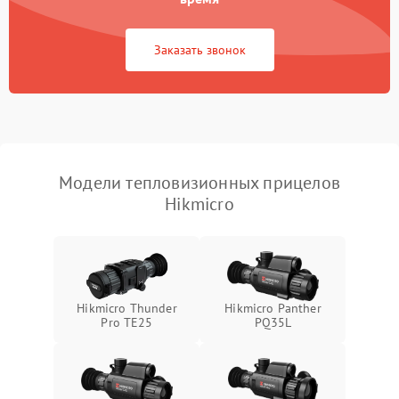
Повреждение системы
1500 ₽
Подробнее →
защиты от перегрузок
Заказать звонок
Неисправность системы
автоматического
1500 ₽
Подробнее →
отключения
Поломка системы защиты
1500 ₽
Подробнее →
от короткого замыкания
Модели тепловизионных прицелов
Hikmicro
Повреждение системы
1500 ₽
Подробнее →
защиты от перегрева
Неисправность системы
защиты от
1500 ₽
Подробнее →
перенапряжения
Hikmicro Thunder
Hikmicro Panther
Pro TE25
PQ35L
Неисправность системы
1500 ₽
Подробнее →
защиты от замыкания