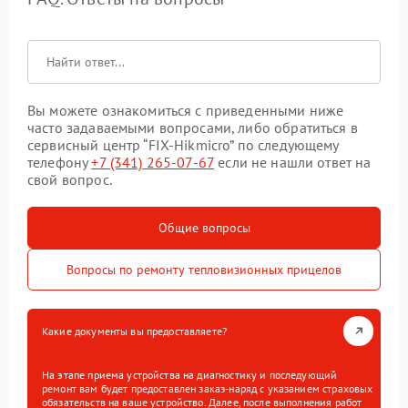
Вы можете ознакомиться с приведенными ниже
часто задаваемыми вопросами, либо обратиться в
сервисный центр “FIX-Hikmicro” по следующему
телефону
+7 (341) 265-07-67
если не нашли ответ на
свой вопрос.
Общие вопросы
Вопросы по ремонту тепловизионных прицелов
Какие документы вы предоставляете?
На этапе приема устройства на диагностику и последующий
ремонт вам будет предоставлен заказ-наряд с указанием страховых
обязательств на ваше устройство. Далее, после выполнения работ