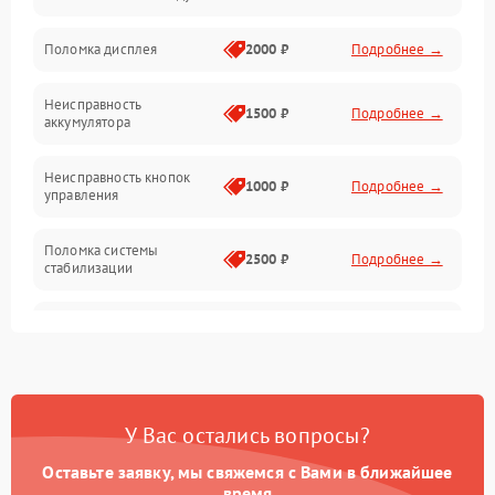
Юстировка
Поломка дисплея
2000 ₽
Подробнее →
Механические повреждения
Неисправность
1500 ₽
Подробнее →
аккумулятора
Оптика
Неисправность кнопок
1000 ₽
Подробнее →
управления
Поломка системы
2500 ₽
Подробнее →
стабилизации
Повреждение системы
2500 ₽
Подробнее →
записи
Неисправность системы
1500 ₽
Подробнее →
Wi-Fi
У Вас остались вопросы?
Поломка системы GPS
2000 ₽
Подробнее →
Оставьте заявку, мы свяжемся с Вами в ближайшее
время