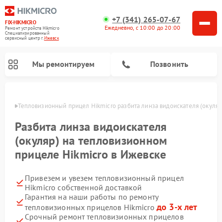
+7 (341) 265-07-67
FIX-HIKMICRO
Ежедневно, с 10:00 до 20:00
Ремонт устройств Hikmicro
Специализированный
cервисный центр г.
Ижевск
Мы ремонтируем
Позвонить
евске
Тепловизионный прицел Hikmicro разбита линза видоискателя (окуляр
Ремонт тепловизионных монокуляров Hikmicro
Разбита линза видоискателя
(окуляр) на тепловизионном
прицеле Hikmicro в Ижевске
Привезем и увезем тепловизионный прицел
Hikmicro собственной доставкой
Гарантия на наши работы по ремонту
до 3-х лет
тепловизионных прицелов Hikmicro
Срочный ремонт тепловизионных прицелов