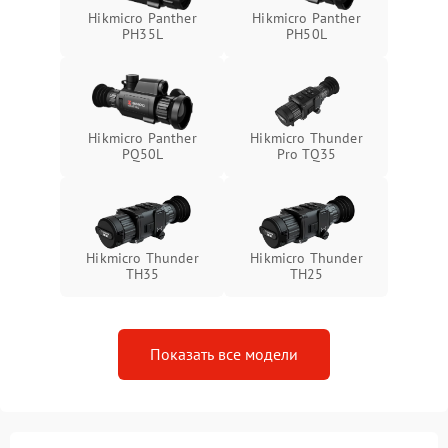
Неисправность системы
1500 ₽
Подробнее →
Hikmicro Panther
Hikmicro Panther
защиты от перегрева
PH35L
PH50L
Поломка системы защиты
1500 ₽
Подробнее →
от перенапряжения
Hikmicro Panther
Hikmicro Thunder
Поломка системы защиты
1500 ₽
Подробнее →
PQ50L
Pro TQ35
от замыкания
Hikmicro Thunder
Hikmicro Thunder
TH35
TH25
Показать все модели