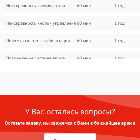
Неисправность аккумулятора
60 мин
1 год
Неисправность кнопок управления
60 мин
1 год
Поломка системы стабилизации
60 мин
1 год
Повреждение системы записи
60 мин
1 год
Неисправность системы Wi-Fi
60 мин
1 год
Поломка системы GPS
60 мин
1 год
У Вас остались вопросы?
Повреждение системы защиты от
60 мин
1 год
перегрузок
Оставьте заявку, мы свяжемся с Вами в ближайшее время
Неисправность системы
60 мин
1 год
автоматического отключения