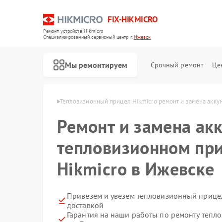
FIX-HIKMICRO
Ремонт устройств Hikmicro
Специализированный cервисный центр г.
Ижевск
Мы ремонтируем
Срочный ремонт
Це
Hikmicro в Ижевске
Тепловизионный прицел Hikmicro ремонт и замена акку
Ремонт и замена ак
Ремонт тепловизоров Hikmicro
Ремонт тепловизионных монокуляров Hikmicro
тепловизионном пр
Hikmicro в Ижевске
Привезем и увезем тепловизионный прицел
доставкой
Гарантия на наши работы по ремонту тепл