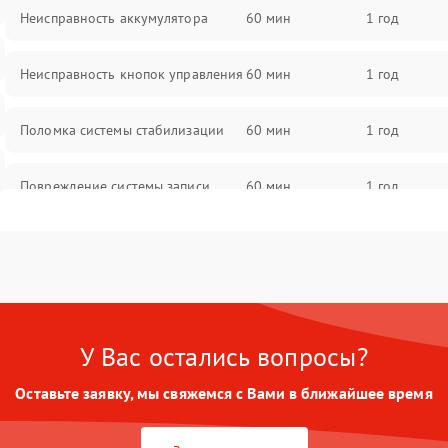
Неисправность аккумулятора
60 мин
1 год
Неисправность кнопок управления
60 мин
1 год
Поломка системы стабилизации
60 мин
1 год
Повреждение системы записи
60 мин
1 год
Неисправность системы Wi-Fi
60 мин
1 год
Поломка системы GPS
60 мин
1 год
У Вас остались вопросы?
Повреждение системы защиты от
60 мин
1 год
перегрузок
Оставьте заявку, мы свяжемся с Вами в ближайшее время
Неисправность системы
60 мин
1 год
автоматического отключения