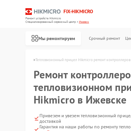
FIX-HIKMICRO
Ремонт устройств Hikmicro
Специализированный cервисный центр г.
Ижевск
Мы ремонтируем
Срочный ремонт
Це
Hikmicro в Ижевске
Тепловизионный прицел Hikmicro ремонт контроллеров
Ремонт контроллеро
Ремонт тепловизоров Hikmicro
Ремонт тепловизионных монокуляров Hikmicro
тепловизионном пр
Hikmicro в Ижевске
Привезем и увезем тепловизионный прицел
доставкой
Гарантия на наши работы по ремонту тепл