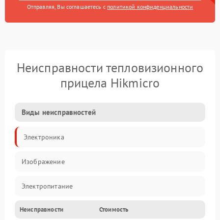
Отправляя, Вы соглашаетесь с
политикой конфиденциальности
Неисправности тепловизионного
прицела Hikmicro
Виды неисправностей
Электроника
Изображение
Электропитание
Неисправности
Стоимость
Измерения