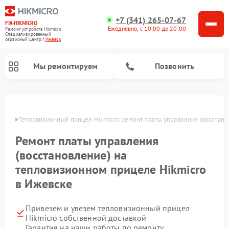
+7 (341) 265-07-67
FIX-HIKMICRO
Ежедневно, с 10:00 до 20:00
Ремонт устройств Hikmicro
Специализированный
cервисный центр г.
Ижевск
Мы ремонтируем
Позвонить
Ремонт тепловизионных монокуляров Hikmicro
евске
Тепловизионный прицел Hikmicro ремонт платы управления (восстано
Ремонт платы управления
(восстановление) на
тепловизионном прицеле Hikmicro
в Ижевске
Привезем и увезем тепловизионный прицел
Hikmicro собственной доставкой
Гарантия на наши работы по ремонту