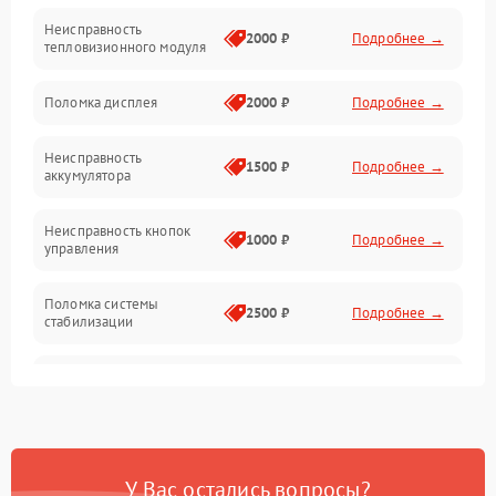
Неисправность
Матрица
2000 ₽
Подробнее →
тепловизионного модуля
Юстировка
Поломка дисплея
2000 ₽
Подробнее →
Механические повреждения
Неисправность
1500 ₽
Подробнее →
аккумулятора
Оптика
Неисправность кнопок
1000 ₽
Подробнее →
управления
Поломка системы
2500 ₽
Подробнее →
стабилизации
Повреждение системы
2500 ₽
Подробнее →
записи
Неисправность системы
1500 ₽
Подробнее →
Wi-Fi
У Вас остались вопросы?