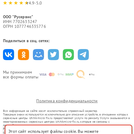
4.9-5.0
ООО "Русервис"
ИНН 7702633247
ОГРН 1077746335776
Поделиться в соц. сетях:
Мы принимаем
все формы оплаты
Политика конфиденциальности
Вся информация на сайте носит исключительно справочный характер.
Товарные знаки используются исключительно для описания устройств, в отношении которых
сервисные центры izh.hikmicro-fix.ru предоставляют услуги по ремонту. Услуги оказываются в
неавторизованных сервисных центрах izh.hikmicro-fix.ru, которые не связаны с
правообладателями товарных знаков или их официальными представителями.
Ремонт осуществляется для устройств, уже введенных в гражданский оборот в соответствии
Этот сайт использует файлы cookie. Вы можете
со статьей 1487 ГК РФ.