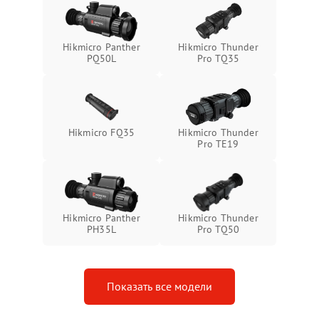
защиты от замыкания
Неисправность системы
1500 ₽
Подробнее →
Hikmicro Panther
Hikmicro Thunder
защиты от перегрева
PQ50L
Pro TQ35
Поломка системы защиты
1500 ₽
Подробнее →
от перенапряжения
Hikmicro FQ35
Hikmicro Thunder
Поломка системы защиты
1500 ₽
Подробнее →
Pro TE19
от замыкания
Hikmicro Panther
Hikmicro Thunder
PH35L
Pro TQ50
Показать все модели