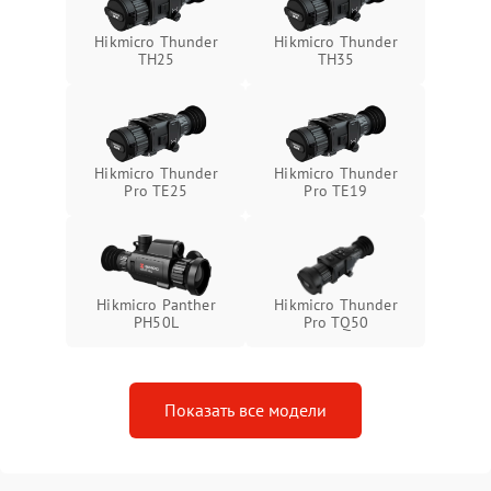
Неисправность системы
1500 ₽
Подробнее →
Hikmicro Thunder
Hikmicro Thunder
защиты от перегрева
TH25
TH35
Поломка системы защиты
1500 ₽
Подробнее →
от перенапряжения
Hikmicro Thunder
Hikmicro Thunder
Поломка системы защиты
1500 ₽
Подробнее →
Pro TE25
Pro TE19
от замыкания
Hikmicro Panther
Hikmicro Thunder
PH50L
Pro TQ50
Показать все модели