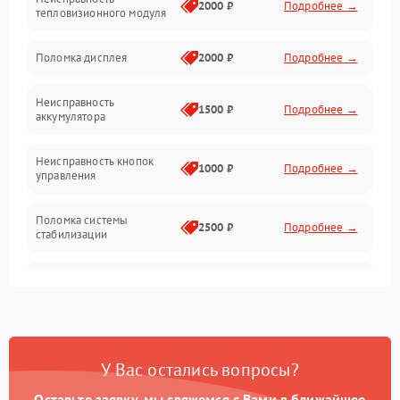
Матрица
2000 ₽
Подробнее →
тепловизионного модуля
Юстировка
Поломка дисплея
2000 ₽
Подробнее →
Механические повреждения
Неисправность
1500 ₽
Подробнее →
аккумулятора
Оптика
Неисправность кнопок
1000 ₽
Подробнее →
управления
Поломка системы
2500 ₽
Подробнее →
стабилизации
Повреждение системы
2500 ₽
Подробнее →
записи
Неисправность системы
1500 ₽
Подробнее →
Wi-Fi
У Вас остались вопросы?
Поломка системы GPS
2000 ₽
Подробнее →
Оставьте заявку, мы свяжемся с Вами в ближайшее