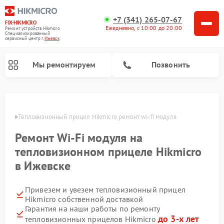
+7 (341) 265-07-67
FIX-HIKMICRO
Ежедневно, с 10:00 до 20:00
Ремонт устройств Hikmicro
Специализированный
cервисный центр г.
Ижевск
Мы ремонтируем
Позвонить
Ремонт тепловизионных монокуляров Hikmicro
евске
Тепловизионный прицел Hikmicro ремонт wi-fi модуля
Ремонт Wi-Fi модуля на
тепловизионном прицеле Hikmicro
в Ижевске
Привезем и увезем тепловизионный прицел
Hikmicro собственной доставкой
Гарантия на наши работы по ремонту
до 3-х лет
тепловизионных прицелов Hikmicro