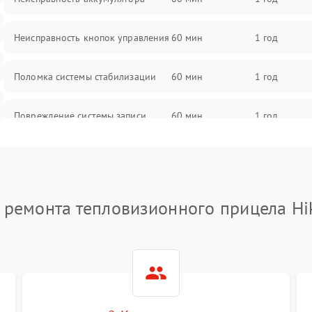
Неисправность кнопок управления
60 мин
1 год
Поломка системы стабилизации
60 мин
1 год
Повреждение системы записи
60 мин
1 год
Неисправность системы Wi-Fi
60 мин
1 год
Поломка системы GPS
60 мин
1 год
 ремонта тепловизионного прицела Hi
Повреждение системы защиты от
60 мин
1 год
перегрузок
Неисправность системы
60 мин
1 год
автоматического отключения