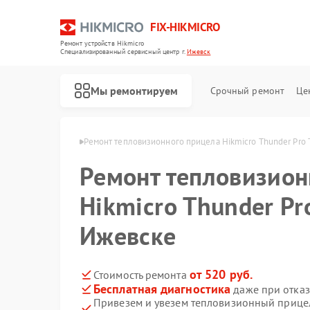
FIX-HIKMICRO
Ремонт устройств Hikmicro
Специализированный cервисный центр г.
Ижевск
Мы ремонтируем
Срочный ремонт
Це
Hikmicro в Ижевске
Ремонт тепловизионного прицела Hikmicro Thunder Pro
Ремонт тепловизион
Ремонт тепловизоров Hikmicro
Ремонт тепловизионных монокуляров Hikmicro
Hikmicro Thunder Pr
Ижевске
от 520 руб.
Стоимость ремонта
Бесплатная диагностика
даже при отказ
Привезем и увезем тепловизионный прицел