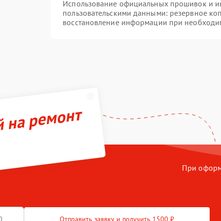
Использование официальных прошивок и инс
пользовательскими данными: резервное ко
восстановление информации при необходи
й на ремонт
При оформл
Отправить заявку и получить 1500 ₽