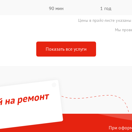
90 мин
1 год
Цены в прайс-листе указаны
Мы прове
Показать все услуги
й на ремонт
При оформл