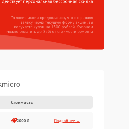
действует персональная бессрочная скидка
*Условия акции предполагают, что отправляя
заявку через текущую форму акции, вы
получаете купон на 1500 рублей. Купоном
можно оплатить до 25% от стоимости ремонта
kmicro
Стоимость
2000 ₽
Подробнее →