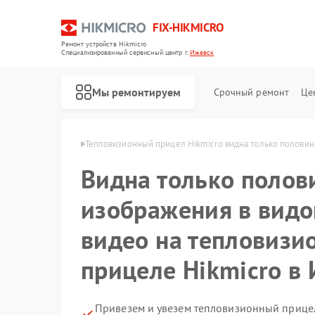
FIX-HIKMICRO
Ремонт устройств Hikmicro
Специализированный cервисный центр г.
Ижевск
Мы ремонтируем
Срочный ремонт
Це
Hikmicro в Ижевске
Тепловизионный прицел Hikmicro видна только половин
Видна только полов
Ремонт тепловизоров Hikmicro
Ремонт тепловизионных монокуляров Hikmicro
изображения в видо
видео на тепловизи
прицеле Hikmicro в
Привезем и увезем тепловизионный прицел