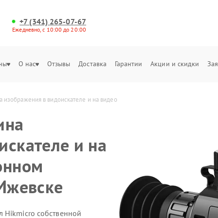
+7 (341) 265-07-67
Ежедневно, с 10:00 до 20:00
ны
О нас
Отзывы
Доставка
Гарантии
Акции и скидки
Зая
а изображения в видоискателе и на видео
ина
искателе и на
онном
 Ижевске
 Hikmicro собственной