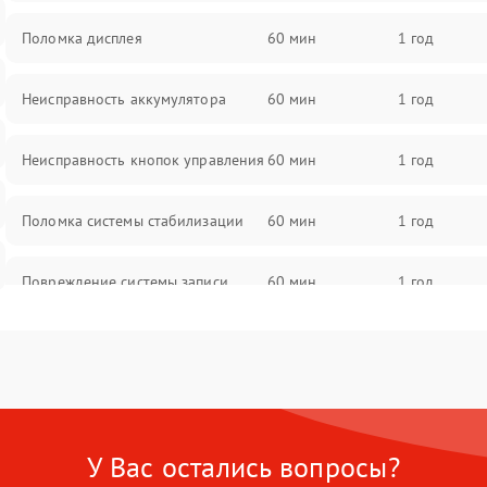
Поломка дисплея
60 мин
1 год
Неисправность аккумулятора
60 мин
1 год
Неисправность кнопок управления
60 мин
1 год
Поломка системы стабилизации
60 мин
1 год
Повреждение системы записи
60 мин
1 год
Неисправность системы Wi-Fi
60 мин
1 год
Поломка системы GPS
60 мин
1 год
У Вас остались вопросы?
Повреждение системы защиты от
60 мин
1 год
перегрузок