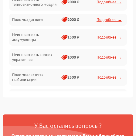
Матрица
2000 ₽
Подробнее →
тепловизионного модуля
Юстировка
Поломка дисплея
2000 ₽
Подробнее →
Механические повреждения
Неисправность
1500 ₽
Подробнее →
аккумулятора
Оптика
Неисправность кнопок
1000 ₽
Подробнее →
управления
Поломка системы
2500 ₽
Подробнее →
стабилизации
Повреждение системы
2500 ₽
Подробнее →
записи
Неисправность системы
1500 ₽
Подробнее →
Wi-Fi
У Вас остались вопросы?
Поломка системы GPS
2000 ₽
Подробнее →
Оставьте заявку, мы свяжемся с Вами в ближайшее