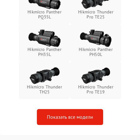
Неисправность системы
1500 ₽
Подробнее →
Hikmicro Panther
Hikmicro Thunder
защиты от перегрева
PQ35L
Pro TE25
Поломка системы защиты
1500 ₽
Подробнее →
от перенапряжения
Hikmicro Panther
Hikmicro Panther
Поломка системы защиты
1500 ₽
Подробнее →
PH35L
PH50L
от замыкания
Hikmicro Thunder
Hikmicro Thunder
TH25
Pro TE19
Показать все модели