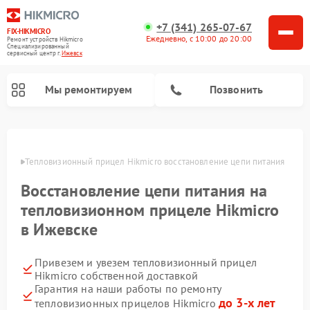
+7 (341) 265-07-67
FIX-HIKMICRO
Ежедневно, с 10:00 до 20:00
Ремонт устройств Hikmicro
Специализированный
cервисный центр г.
Ижевск
Мы ремонтируем
Позвонить
Ремонт тепловизионных монокуляров Hikmicro
евске
Тепловизионный прицел Hikmicro восстановление цепи питания 
Восстановление цепи питания на
тепловизионном прицеле Hikmicro
в Ижевске
Привезем и увезем тепловизионный прицел
Hikmicro собственной доставкой
Гарантия на наши работы по ремонту
до 3-х лет
тепловизионных прицелов Hikmicro