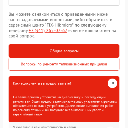
Вы можете ознакомиться с приведенными ниже
часто задаваемыми вопросами, либо обратиться в
сервисный центр “FIX-Hikmicro” по следующему
телефону
+7 (341) 265-07-67
если не нашли ответ на
свой вопрос.
Общие вопросы
Вопросы по ремонту тепловизионных прицелов
Какие документы вы предоставляете?
На этапе приема устройства на диагностику и последующий
ремонт вам будет предоставлен заказ-наряд с указанием страховых
обязательств на ваше устройство. Далее, после выполнения работ
по ремонту техники, вы получите акт выполненных работ и
гарантийный талон.
Я уже знаю в чем неисправность и какой