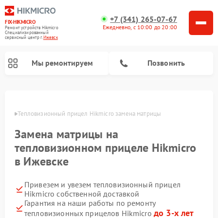
+7 (341) 265-07-67
FIX-HIKMICRO
Ежедневно, с 10:00 до 20:00
Ремонт устройств Hikmicro
Специализированный
cервисный центр г.
Ижевск
Мы ремонтируем
Позвонить
Ремонт тепловизионных монокуляров Hikmicro
евске
Тепловизионный прицел Hikmicro замена матрицы
Замена матрицы на
тепловизионном прицеле Hikmicro
в Ижевске
Привезем и увезем тепловизионный прицел
Hikmicro собственной доставкой
Гарантия на наши работы по ремонту
до 3-х лет
тепловизионных прицелов Hikmicro