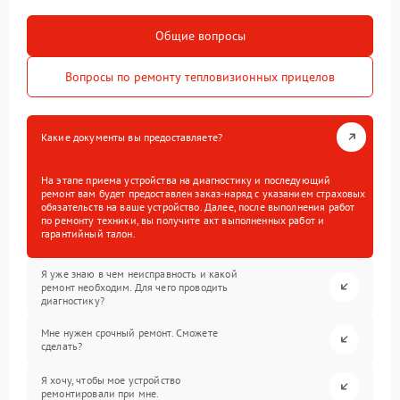
Общие вопросы
Вопросы по ремонту тепловизионных прицелов
Какие документы вы предоставляете?
На этапе приема устройства на диагностику и последующий
ремонт вам будет предоставлен заказ-наряд с указанием страховых
обязательств на ваше устройство. Далее, после выполнения работ
по ремонту техники, вы получите акт выполненных работ и
гарантийный талон.
Я уже знаю в чем неисправность и какой
ремонт необходим. Для чего проводить
диагностику?
Мне нужен срочный ремонт. Сможете
сделать?
Я хочу, чтобы мое устройство
ремонтировали при мне.