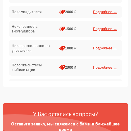
Юстировка
Поломка дисплея
2000 ₽
Подробнее →
Механические повреждения
Неисправность
1500 ₽
Подробнее →
аккумулятора
Оптика
Неисправность кнопок
1000 ₽
Подробнее →
управления
Поломка системы
2500 ₽
Подробнее →
стабилизации
Повреждение системы
2500 ₽
Подробнее →
записи
Неисправность системы
1500 ₽
Подробнее →
Wi-Fi
У Вас остались вопросы?
Поломка системы GPS
2000 ₽
Подробнее →
Оставьте заявку, мы свяжемся с Вами в ближайшее
время