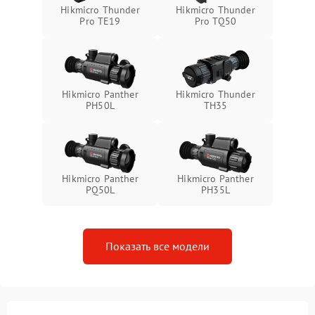
Неисправность системы
1500 ₽
Подробнее →
Hikmicro Thunder
Hikmicro Thunder
защиты от перегрева
Pro TE19
Pro TQ50
Поломка системы защиты
1500 ₽
Подробнее →
от перенапряжения
Hikmicro Panther
Hikmicro Thunder
Поломка системы защиты
1500 ₽
Подробнее →
PH50L
TH35
от замыкания
Hikmicro Panther
Hikmicro Panther
PQ50L
PH35L
Показать все модели