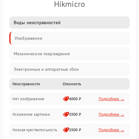
Hikmicro
Виды неисправностей
Изображение
Механические повреждения
Электронные и аппаратные сбои
Неисправности
Стоимость
Неисправности сенсора и оптики
Нет изображения
4000 ₽
Подробнее →
Программные ошибки
Искажение картинки
3500 ₽
Подробнее →
Электропитание
Низкая чувствительность
3500 ₽
Подробнее →
Измерения