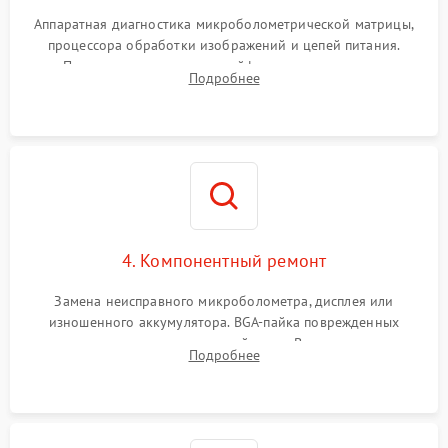
Аппаратная диагностика микроболометрической матрицы,
процессора обработки изображений и цепей питания.
Проверка целостности шлейфов, модуля памяти и
Подробнее
интерфейсов связи. Выявление сгоревших SMD-компонентов
на плате.
4. Компонентный ремонт
Замена неисправного микроболометра, дисплея или
изношенного аккумулятора. BGA-пайка поврежденных
контроллеров на материнской плате. Восстановление
Подробнее
разъемов и кнопок, замена поврежденных элементов
корпуса.