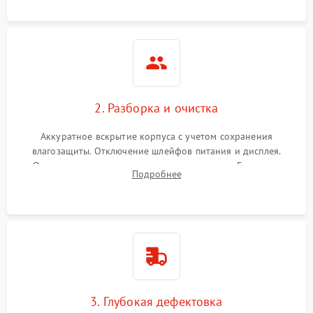
ошибок.
2. Разборка и очистка
Аккуратное вскрытие корпуса с учетом сохранения
влагозащиты. Отключение шлейфов питания и дисплея.
Очистка внутренних плат от окислов и пыли. Бережная
Подробнее
обработка германиевого объектива специализированными
растворами.
3. Глубокая дефектовка