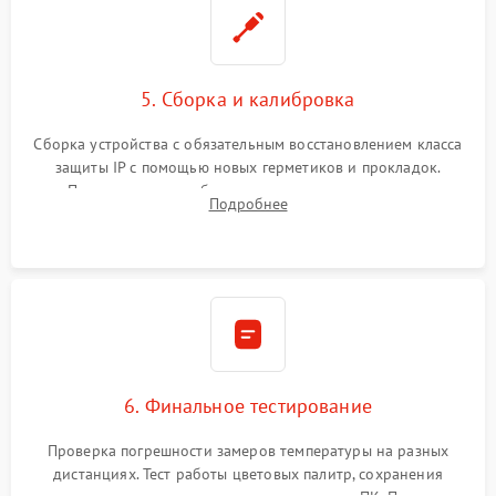
5. Сборка и калибровка
Сборка устройства с обязательным восстановлением класса
защиты IP с помощью новых герметиков и прокладок.
Программная калибровка матрицы по эталонному
Подробнее
абсолютно черному телу для точного измерения температур.
6. Финальное тестирование
Проверка погрешности замеров температуры на разных
дистанциях. Тест работы цветовых палитр, сохранения