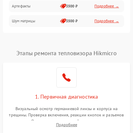
Артефакты
3500 ₽
Подробнее →
Матрица
Шум матрицы
3500 ₽
Подробнее →
Проблемы питания
Температурные проблемы
Сбои коммуникаций и интерфейсов
Этапы ремонта тепловизора Hikmicro
Программные сбои
Проблемы с объективом
1. Первичная диагностика
Экран (дисплей)
Визуальный осмотр германиевой линзы и корпуса на
трещины. Проверка включения, реакции кнопок и разъемов
зарядки. Оценка вывода тепловой сигнатуры на экран,
Подробнее
проверка базовых функций и считывание системных