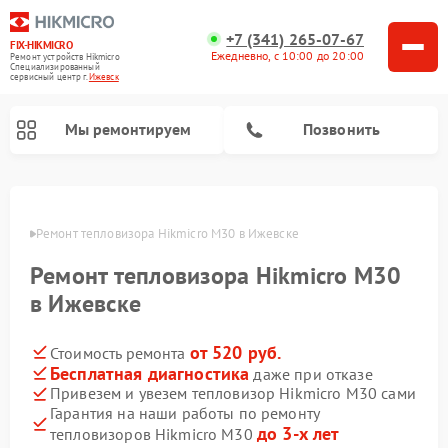
+7 (341) 265-07-67
FIX-HIKMICRO
Ежедневно, с 10:00 до 20:00
Ремонт устройств Hikmicro
Специализированный
cервисный центр г.
Ижевск
Мы ремонтируем
Позвонить
Ремонт тепловизионных прицелов Hikmicro
Ремонт тепловизионных монокуляров Hikmicro
евске
Ремонт тепловизора Hikmicro M30 в Ижевске
Ремонт тепловизора Hikmicro M30
в Ижевске
от 520 руб.
Стоимость ремонта
Бесплатная диагностика
даже при отказе
Привезем и увезем тепловизор Hikmicro M30 сами
Гарантия на наши работы по ремонту
до 3-х лет
тепловизоров Hikmicro M30