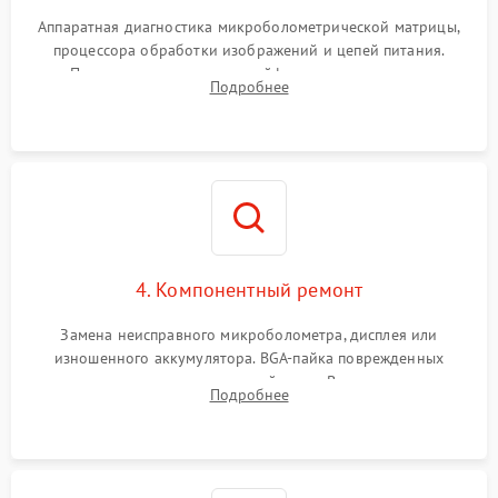
Аппаратная диагностика микроболометрической матрицы,
процессора обработки изображений и цепей питания.
Проверка целостности шлейфов, модуля памяти и
Подробнее
интерфейсов связи. Выявление сгоревших SMD-компонентов
на плате.
4. Компонентный ремонт
Замена неисправного микроболометра, дисплея или
изношенного аккумулятора. BGA-пайка поврежденных
контроллеров на материнской плате. Восстановление
Подробнее
разъемов и кнопок, замена поврежденных элементов
корпуса.