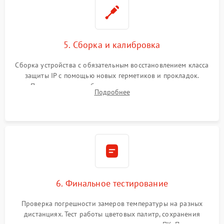
5. Сборка и калибровка
Сборка устройства с обязательным восстановлением класса
защиты IP с помощью новых герметиков и прокладок.
Программная калибровка матрицы по эталонному
Подробнее
абсолютно черному телу для точного измерения температур.
6. Финальное тестирование
Проверка погрешности замеров температуры на разных
дистанциях. Тест работы цветовых палитр, сохранения