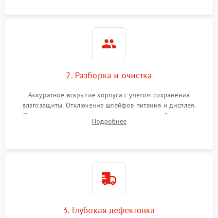
ошибок.
2. Разборка и очистка
Аккуратное вскрытие корпуса с учетом сохранения
влагозащиты. Отключение шлейфов питания и дисплея.
Очистка внутренних плат от окислов и пыли. Бережная
Подробнее
обработка германиевого объектива специализированными
растворами.
3. Глубокая дефектовка