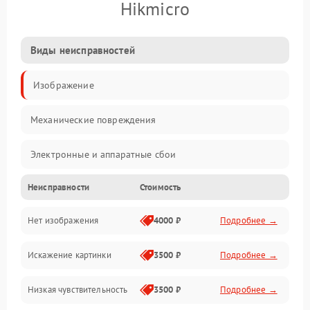
Hikmicro
Виды неисправностей
Изображение
Механические повреждения
Электронные и аппаратные сбои
Неисправности
Стоимость
Неисправности сенсора и оптики
Нет изображения
4000 ₽
Подробнее →
Программные ошибки
Искажение картинки
3500 ₽
Подробнее →
Электропитание
Низкая чувствительность
3500 ₽
Подробнее →
Измерения