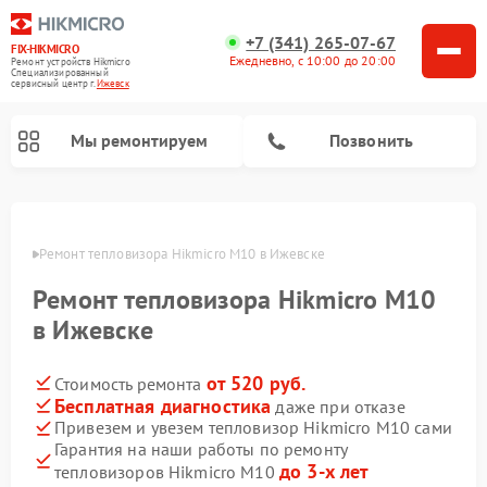
+7 (341) 265-07-67
FIX-HIKMICRO
Ежедневно, с 10:00 до 20:00
Ремонт устройств Hikmicro
Специализированный
cервисный центр г.
Ижевск
Мы ремонтируем
Позвонить
Ремонт тепловизионных прицелов Hikmicro
Ремонт тепловизионных монокуляров Hikmicro
евске
Ремонт тепловизора Hikmicro M10 в Ижевске
Ремонт тепловизора Hikmicro M10
в Ижевске
от 520 руб.
Стоимость ремонта
Бесплатная диагностика
даже при отказе
Привезем и увезем тепловизор Hikmicro M10 сами
Гарантия на наши работы по ремонту
до 3-х лет
тепловизоров Hikmicro M10