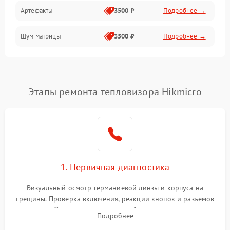
Артефакты
3500 ₽
Подробнее →
Матрица
Шум матрицы
3500 ₽
Подробнее →
Проблемы питания
Температурные проблемы
Сбои коммуникаций и интерфейсов
Этапы ремонта тепловизора Hikmicro
Программные сбои
Проблемы с объективом
1. Первичная диагностика
Экран (дисплей)
Визуальный осмотр германиевой линзы и корпуса на
трещины. Проверка включения, реакции кнопок и разъемов
зарядки. Оценка вывода тепловой сигнатуры на экран,
Подробнее
проверка базовых функций и считывание системных