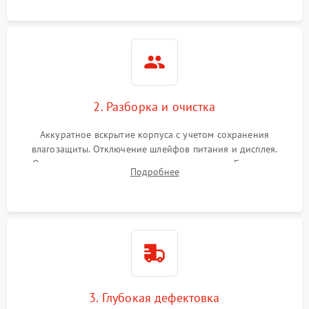
ошибок.
2. Разборка и очистка
Аккуратное вскрытие корпуса с учетом сохранения
влагозащиты. Отключение шлейфов питания и дисплея.
Очистка внутренних плат от окислов и пыли. Бережная
Подробнее
обработка германиевого объектива специализированными
растворами.
3. Глубокая дефектовка