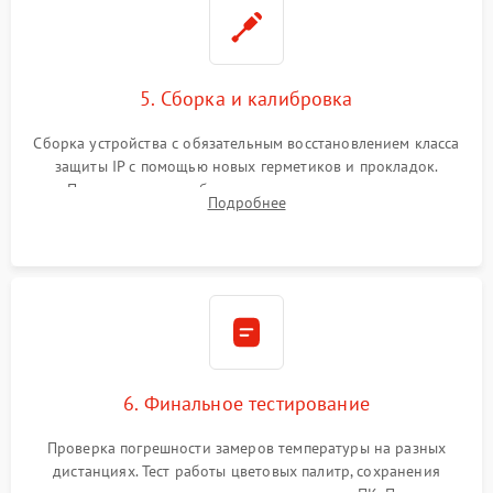
5. Сборка и калибровка
Сборка устройства с обязательным восстановлением класса
защиты IP с помощью новых герметиков и прокладок.
Программная калибровка матрицы по эталонному
Подробнее
абсолютно черному телу для точного измерения температур.
6. Финальное тестирование
Проверка погрешности замеров температуры на разных
дистанциях. Тест работы цветовых палитр, сохранения