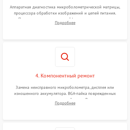
Аппаратная диагностика микроболометрической матрицы,
процессора обработки изображений и цепей питания.
Проверка целостности шлейфов, модуля памяти и
Подробнее
интерфейсов связи. Выявление сгоревших SMD-компонентов
на плате.
4. Компонентный ремонт
Замена неисправного микроболометра, дисплея или
изношенного аккумулятора. BGA-пайка поврежденных
контроллеров на материнской плате. Восстановление
Подробнее
разъемов и кнопок, замена поврежденных элементов
корпуса.