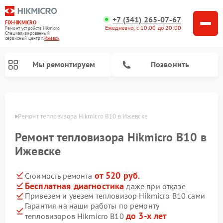
+7 (341) 265-07-67
FIX-HIKMICRO
Ежедневно, с 10:00 до 20:00
Ремонт устройств Hikmicro
Специализированный
cервисный центр г.
Ижевск
Мы ремонтируем
Позвонить
Ремонт тепловизионных прицелов Hikmicro
Ремонт тепловизионных монокуляров Hikmicro
евске
Ремонт тепловизора Hikmicro B10 в Ижевске
Ремонт тепловизора Hikmicro B10 в
Ижевске
от 520 руб.
Стоимость ремонта
Бесплатная диагностика
даже при отказе
Привезем и увезем тепловизор Hikmicro B10 сами
Гарантия на наши работы по ремонту
до 3-х лет
тепловизоров Hikmicro B10