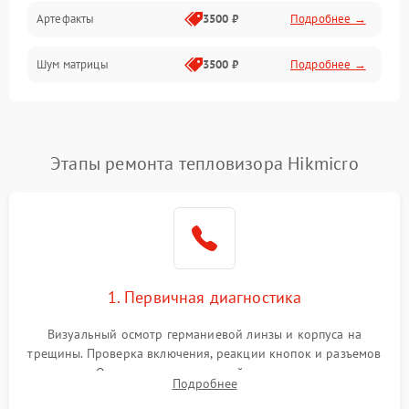
Артефакты
3500 ₽
Подробнее →
Матрица
Шум матрицы
3500 ₽
Подробнее →
Проблемы питания
Температурные проблемы
Сбои коммуникаций и интерфейсов
Этапы ремонта тепловизора Hikmicro
Программные сбои
Проблемы с объективом
1. Первичная диагностика
Экран (дисплей)
Визуальный осмотр германиевой линзы и корпуса на
трещины. Проверка включения, реакции кнопок и разъемов
зарядки. Оценка вывода тепловой сигнатуры на экран,
Подробнее
проверка базовых функций и считывание системных