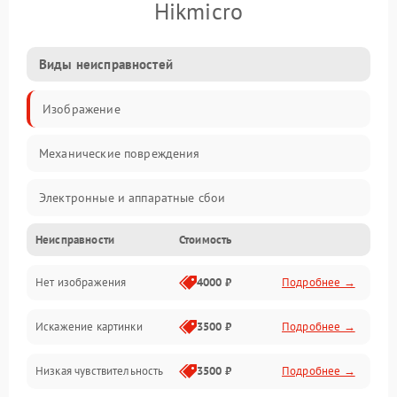
Hikmicro
Виды неисправностей
Изображение
Механические повреждения
Электронные и аппаратные сбои
Неисправности
Стоимость
Неисправности сенсора и оптики
Нет изображения
4000 ₽
Подробнее →
Программные ошибки
Искажение картинки
3500 ₽
Подробнее →
Электропитание
Низкая чувствительность
3500 ₽
Подробнее →
Измерения