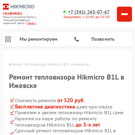
+7 (341) 265-07-67
FIX-HIKMICRO
Ежедневно, с 10:00 до 20:00
Ремонт устройств Hikmicro
Специализированный
cервисный центр г.
Ижевск
Мы ремонтируем
Позвонить
евске
Ремонт тепловизора Hikmicro B1L в Ижевске
Ремонт тепловизионных прицелов Hikmicro
Ремонт тепловизионных монокуляров Hikmicro
Ремонт тепловизора Hikmicro B1L в
Ижевске
от 520 руб.
Стоимость ремонта
Бесплатная диагностика
даже при отказе
Привезем и увезем тепловизор Hikmicro B1L сами
Гарантия на наши работы по ремонту
до 3-х лет
тепловизоров Hikmicro B1L
Срочный ремонт тепловизоров Hikmicro B1L в