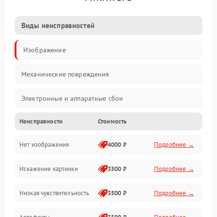
Виды неисправностей
Изображение
Механические повреждения
Электронные и аппаратные сбои
Неисправности
Стоимость
Неисправности сенсора и оптики
Нет изображения
4000 ₽
Подробнее →
Программные ошибки
Искажение картинки
3500 ₽
Подробнее →
Электропитание
Низкая чувствительность
3500 ₽
Подробнее →
Измерения