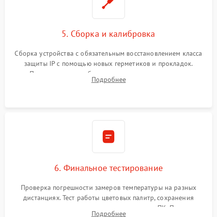
5. Сборка и калибровка
Сборка устройства с обязательным восстановлением класса
защиты IP с помощью новых герметиков и прокладок.
Программная калибровка матрицы по эталонному
Подробнее
абсолютно черному телу для точного измерения температур.
6. Финальное тестирование
Проверка погрешности замеров температуры на разных
дистанциях. Тест работы цветовых палитр, сохранения
термограмм в память и передачи данных на ПК. Проверка
Подробнее