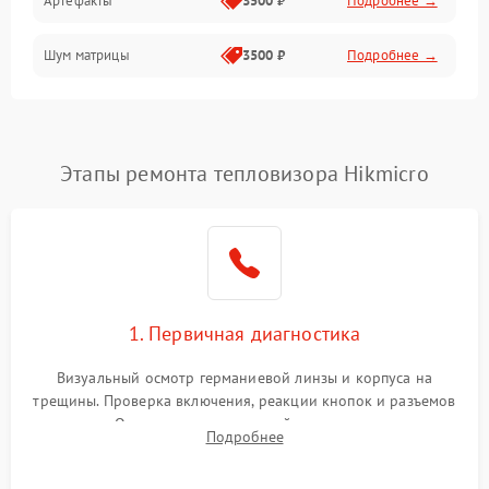
Артефакты
3500 ₽
Подробнее →
Матрица
Шум матрицы
3500 ₽
Подробнее →
Проблемы питания
Температурные проблемы
Сбои коммуникаций и интерфейсов
Этапы ремонта тепловизора Hikmicro
Программные сбои
Проблемы с объективом
1. Первичная диагностика
Экран (дисплей)
Визуальный осмотр германиевой линзы и корпуса на
трещины. Проверка включения, реакции кнопок и разъемов
зарядки. Оценка вывода тепловой сигнатуры на экран,
Подробнее
проверка базовых функций и считывание системных
ошибок.