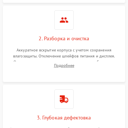
2. Разборка и очистка
Аккуратное вскрытие корпуса с учетом сохранения
влагозащиты. Отключение шлейфов питания и дисплея.
Очистка внутренних плат от окислов и пыли. Бережная
Подробнее
обработка германиевого объектива специализированными
растворами.
3. Глубокая дефектовка