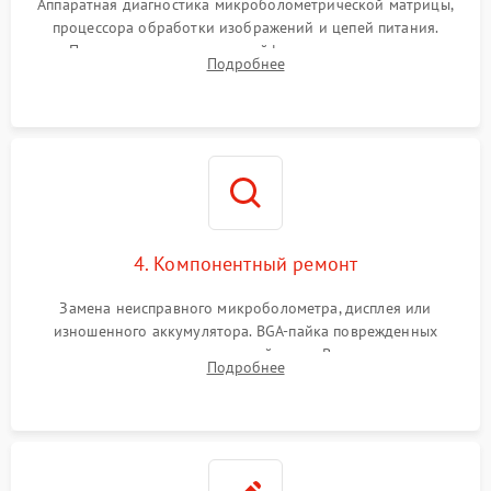
Аппаратная диагностика микроболометрической матрицы,
процессора обработки изображений и цепей питания.
Проверка целостности шлейфов, модуля памяти и
Подробнее
интерфейсов связи. Выявление сгоревших SMD-компонентов
на плате.
4. Компонентный ремонт
Замена неисправного микроболометра, дисплея или
изношенного аккумулятора. BGA-пайка поврежденных
контроллеров на материнской плате. Восстановление
Подробнее
разъемов и кнопок, замена поврежденных элементов
корпуса.