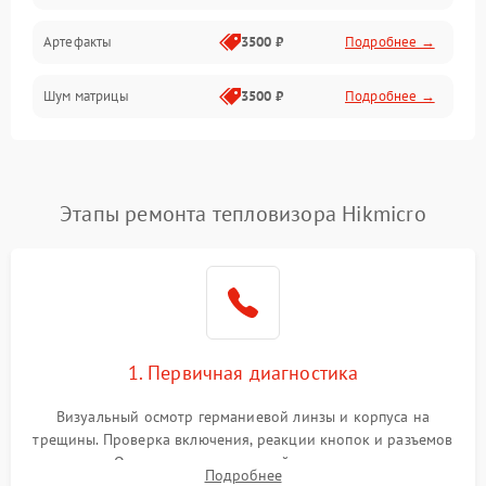
Артефакты
3500 ₽
Подробнее →
Матрица
Шум матрицы
3500 ₽
Подробнее →
Проблемы питания
Температурные проблемы
Сбои коммуникаций и интерфейсов
Этапы ремонта тепловизора Hikmicro
Программные сбои
Проблемы с объективом
1. Первичная диагностика
Экран (дисплей)
Визуальный осмотр германиевой линзы и корпуса на
трещины. Проверка включения, реакции кнопок и разъемов
зарядки. Оценка вывода тепловой сигнатуры на экран,
Подробнее
проверка базовых функций и считывание системных