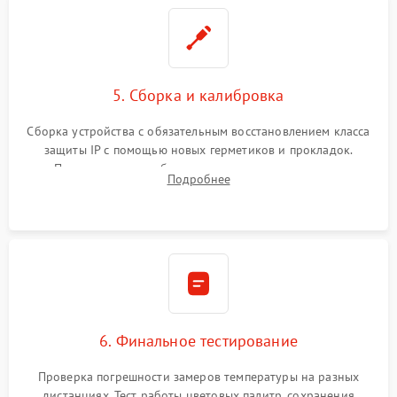
5. Сборка и калибровка
Сборка устройства с обязательным восстановлением класса
защиты IP с помощью новых герметиков и прокладок.
Программная калибровка матрицы по эталонному
Подробнее
абсолютно черному телу для точного измерения температур.
6. Финальное тестирование
Проверка погрешности замеров температуры на разных
дистанциях. Тест работы цветовых палитр, сохранения