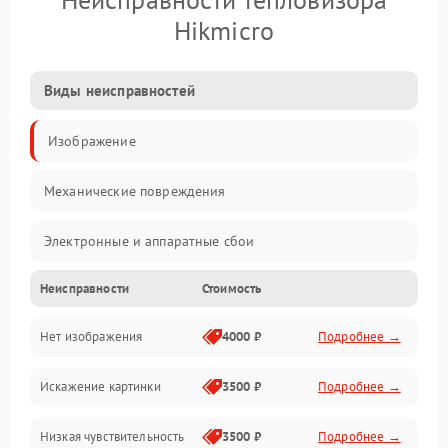
Hikmicro
Виды неисправностей
Изображение
Механические повреждения
Электронные и аппаратные сбои
Неисправности
Стоимость
Неисправности сенсора и оптики
Нет изображения
4000 ₽
Подробнее →
Программные ошибки
Искажение картинки
3500 ₽
Подробнее →
Электропитание
Низкая чувствительность
3500 ₽
Подробнее →
Измерения