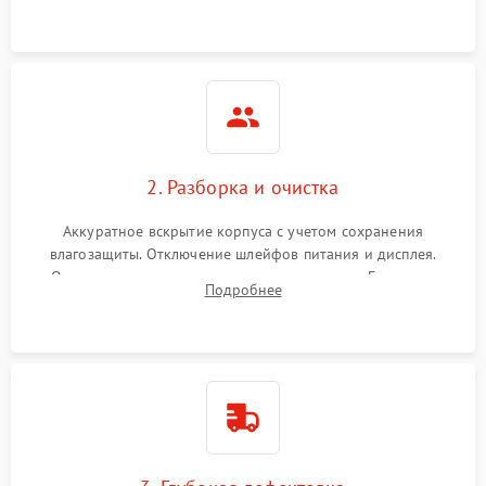
ошибок.
2. Разборка и очистка
Аккуратное вскрытие корпуса с учетом сохранения
влагозащиты. Отключение шлейфов питания и дисплея.
Очистка внутренних плат от окислов и пыли. Бережная
Подробнее
обработка германиевого объектива специализированными
растворами.