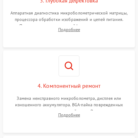
3. Глубокая дефектовка
Аппаратная диагностика микроболометрической матрицы,
процессора обработки изображений и цепей питания.
Проверка целостности шлейфов, модуля памяти и
Подробнее
интерфейсов связи. Выявление сгоревших SMD-компонентов
на плате.
4. Компонентный ремонт
Замена неисправного микроболометра, дисплея или
изношенного аккумулятора. BGA-пайка поврежденных
контроллеров на материнской плате. Восстановление
Подробнее
разъемов и кнопок, замена поврежденных элементов
корпуса.