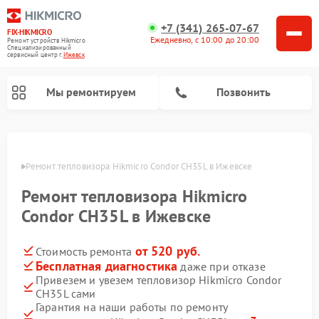
+7 (341) 265-07-67
FIX-HIKMICRO
Ежедневно, с 10:00 до 20:00
Ремонт устройств Hikmicro
Специализированный
cервисный центр г.
Ижевск
Мы ремонтируем
Позвонить
Ремонт тепловизионных прицелов Hikmicro
Ремонт тепловизионных монокуляров Hikmicro
евске
Ремонт тепловизора Hikmicro Condor CH35L в Ижевске
Ремонт тепловизора Hikmicro
Condor CH35L в Ижевске
от 520 руб.
Стоимость ремонта
Бесплатная диагностика
даже при отказе
Привезем и увезем тепловизор Hikmicro Condor
CH35L сами
Гарантия на наши работы по ремонту