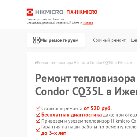
FIX-HIKMICRO
Ремонт устройств Hikmicro
Специализированный cервисный центр г.
Ижевск
Мы ремонтируем
Срочный ремонт
Це
 Hikmicro в Ижевске
Ремонт тепловизора Hikmicro Condor CQ35L в Ижевске
Ремонт тепловизора
Ремонт тепловизионных прицелов Hikmicro
Ремонт тепловизионных монокуляров Hikmicro
Condor CQ35L в Иже
от 520 руб.
Стоимость ремонта
Бесплатная диагностика
даже при отказ
Привезем и увезем тепловизор Hikmicro C
Гарантия на наши работы по ремонту тепл
до 3-х лет