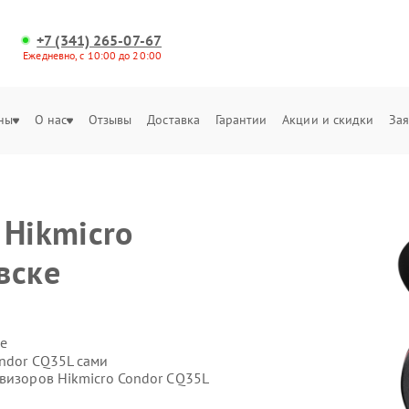
+7 (341) 265-07-67
Ежедневно, с 10:00 до 20:00
ны
О нас
Отзывы
Доставка
Гарантии
Акции и скидки
Зая
 Hikmicro
вске
е
ondor CQ35L сами
овизоров Hikmicro Condor CQ35L