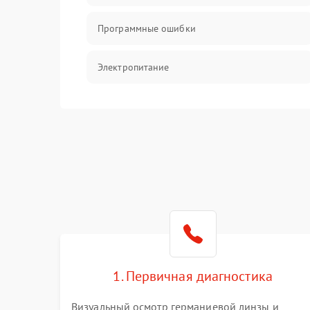
Программные ошибки
Электропитание
Измерения
Матрица
Проблемы питания
Температурные проблемы
Сбои коммуникаций и интерфейсов
1. Первичная диагностика
Программные сбои
Визуальный осмотр германиевой линзы и