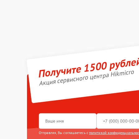
Получите 1500 рубле
Акция сервисного центра Hikmicro
Отправляя, Вы соглашаетесь с
политикой конфиденциально