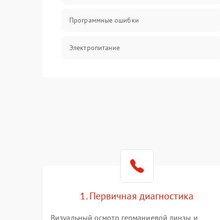
Программные ошибки
Электропитание
Измерения
Матрица
Проблемы питания
Температурные проблемы
Сбои коммуникаций и интерфейсов
1. Первичная диагностика
Программные сбои
Визуальный осмотр германиевой линзы и