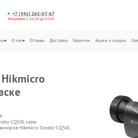
+7 (341) 265-07-67
Ежедневно, с 10:00 до 20:00
ны
О нас
Отзывы
Доставка
Гарантии
Акции и скидки
Зая
 Hikmicro
вске
е
ondor CQ50L сами
овизоров Hikmicro Condor CQ50L