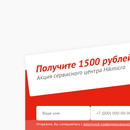
Получите 1500 рубле
Акция сервисного центра Hikmicro
Отправляя, Вы соглашаетесь с
политикой конфиденциально