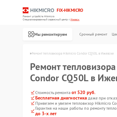
FIX-HIKMICRO
Ремонт устройств Hikmicro
Специализированный cервисный центр г.
Ижевск
Мы ремонтируем
Срочный ремонт
Це
 Hikmicro в Ижевске
Ремонт тепловизора Hikmicro Condor CQ50L в Ижевске
Ремонт тепловизора
Ремонт тепловизионных прицелов Hikmicro
Ремонт тепловизионных монокуляров Hikmicro
Condor CQ50L в Иже
от 520 руб.
Стоимость ремонта
Бесплатная диагностика
даже при отказ
Привезем и увезем тепловизор Hikmicro C
Гарантия на наши работы по ремонту тепл
до 3-х лет