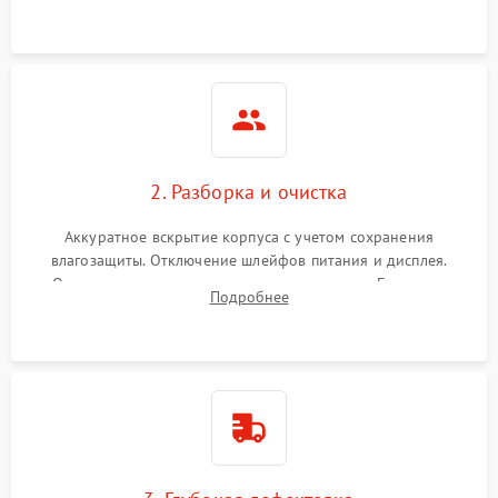
ошибок.
2. Разборка и очистка
Аккуратное вскрытие корпуса с учетом сохранения
влагозащиты. Отключение шлейфов питания и дисплея.
Очистка внутренних плат от окислов и пыли. Бережная
Подробнее
обработка германиевого объектива специализированными
растворами.