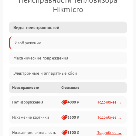
Hikmicro
Виды неисправностей
Изображение
Механические повреждения
Электронные и аппаратные сбои
Неисправности
Стоимость
Неисправности сенсора и оптики
Нет изображения
4000 ₽
Подробнее →
Программные ошибки
Искажение картинки
3500 ₽
Подробнее →
Электропитание
Низкая чувствительность
3500 ₽
Подробнее →
Измерения