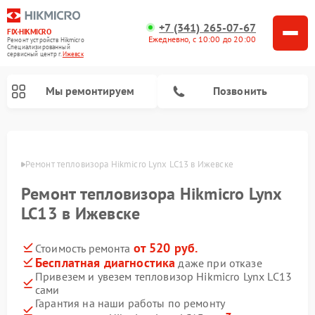
+7 (341) 265-07-67
FIX-HIKMICRO
Ежедневно, с 10:00 до 20:00
Ремонт устройств Hikmicro
Специализированный
cервисный центр г.
Ижевск
Мы ремонтируем
Позвонить
Ремонт тепловизионных прицелов Hikmicro
Ремонт тепловизионных монокуляров Hikmicro
евске
Ремонт тепловизора Hikmicro Lynx LC13 в Ижевске
Ремонт тепловизора Hikmicro Lynx
LC13 в Ижевске
от 520 руб.
Стоимость ремонта
Бесплатная диагностика
даже при отказе
Привезем и увезем тепловизор Hikmicro Lynx LC13
сами
Гарантия на наши работы по ремонту