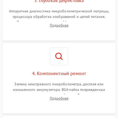
3. Глубокая дефектовка
Аппаратная диагностика микроболометрической матрицы,
процессора обработки изображений и цепей питания.
Проверка целостности шлейфов, модуля памяти и
Подробнее
интерфейсов связи. Выявление сгоревших SMD-компонентов
на плате.
4. Компонентный ремонт
Замена неисправного микроболометра, дисплея или
изношенного аккумулятора. BGA-пайка поврежденных
контроллеров на материнской плате. Восстановление
Подробнее
разъемов и кнопок, замена поврежденных элементов
корпуса.