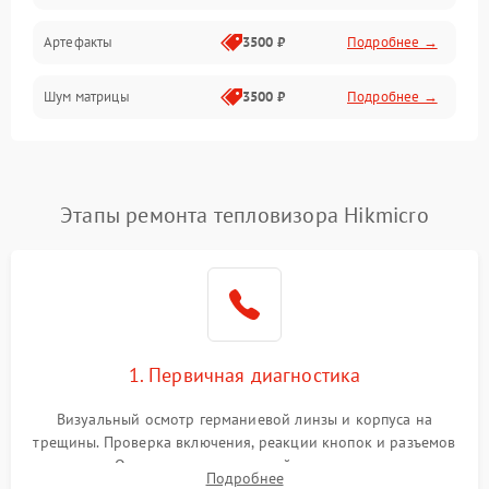
Артефакты
3500 ₽
Подробнее →
Матрица
Шум матрицы
3500 ₽
Подробнее →
Проблемы питания
Температурные проблемы
Сбои коммуникаций и интерфейсов
Этапы ремонта тепловизора Hikmicro
Программные сбои
Проблемы с объективом
1. Первичная диагностика
Экран (дисплей)
Визуальный осмотр германиевой линзы и корпуса на
трещины. Проверка включения, реакции кнопок и разъемов
зарядки. Оценка вывода тепловой сигнатуры на экран,
Подробнее
проверка базовых функций и считывание системных