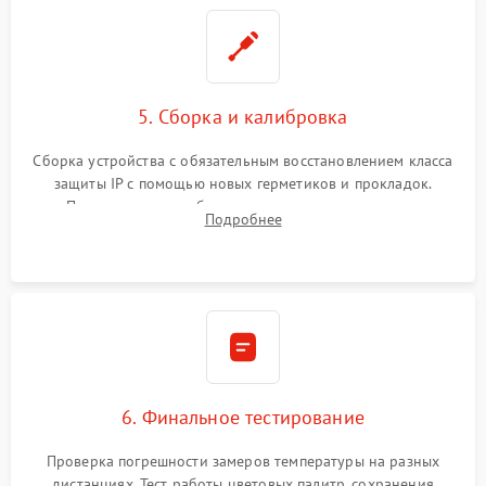
5. Сборка и калибровка
Сборка устройства с обязательным восстановлением класса
защиты IP с помощью новых герметиков и прокладок.
Программная калибровка матрицы по эталонному
Подробнее
абсолютно черному телу для точного измерения температур.
6. Финальное тестирование
Проверка погрешности замеров температуры на разных
дистанциях. Тест работы цветовых палитр, сохранения