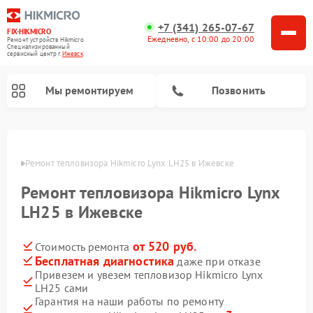
+7 (341) 265-07-67
FIX-HIKMICRO
Ежедневно, с 10:00 до 20:00
Ремонт устройств Hikmicro
Специализированный
cервисный центр г.
Ижевск
Мы ремонтируем
Позвонить
Ремонт тепловизионных прицелов Hikmicro
Ремонт тепловизионных монокуляров Hikmicro
евске
Ремонт тепловизора Hikmicro Lynx LH25 в Ижевске
Ремонт тепловизора Hikmicro Lynx
LH25 в Ижевске
от 520 руб.
Стоимость ремонта
Бесплатная диагностика
даже при отказе
Привезем и увезем тепловизор Hikmicro Lynx
LH25 сами
Гарантия на наши работы по ремонту