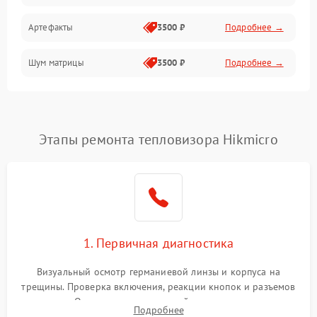
Артефакты
3500 ₽
Подробнее →
Матрица
Шум матрицы
3500 ₽
Подробнее →
Проблемы питания
Температурные проблемы
Сбои коммуникаций и интерфейсов
Этапы ремонта тепловизора Hikmicro
Программные сбои
Проблемы с объективом
1. Первичная диагностика
Экран (дисплей)
Визуальный осмотр германиевой линзы и корпуса на
трещины. Проверка включения, реакции кнопок и разъемов
зарядки. Оценка вывода тепловой сигнатуры на экран,
Подробнее
проверка базовых функций и считывание системных