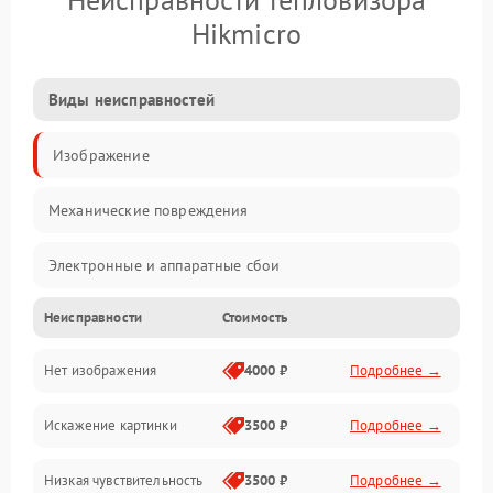
Hikmicro
Виды неисправностей
Изображение
Механические повреждения
Электронные и аппаратные сбои
Неисправности
Стоимость
Неисправности сенсора и оптики
Нет изображения
4000 ₽
Подробнее →
Программные ошибки
Искажение картинки
3500 ₽
Подробнее →
Электропитание
Низкая чувствительность
3500 ₽
Подробнее →
Измерения