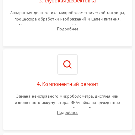
3. Глубокая дефектовка
Аппаратная диагностика микроболометрической матрицы,
процессора обработки изображений и цепей питания.
Проверка целостности шлейфов, модуля памяти и
Подробнее
интерфейсов связи. Выявление сгоревших SMD-компонентов
на плате.
4. Компонентный ремонт
Замена неисправного микроболометра, дисплея или
изношенного аккумулятора. BGA-пайка поврежденных
контроллеров на материнской плате. Восстановление
Подробнее
разъемов и кнопок, замена поврежденных элементов
корпуса.