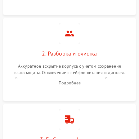
ошибок.
2. Разборка и очистка
Аккуратное вскрытие корпуса с учетом сохранения
влагозащиты. Отключение шлейфов питания и дисплея.
Очистка внутренних плат от окислов и пыли. Бережная
Подробнее
обработка германиевого объектива специализированными
растворами.