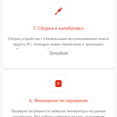
5. Сборка и калибровка
Сборка устройства с обязательным восстановлением класса
защиты IP с помощью новых герметиков и прокладок.
Программная калибровка матрицы по эталонному
Подробнее
абсолютно черному телу для точного измерения температур.
6. Финальное тестирование
Проверка погрешности замеров температуры на разных
дистанциях. Тест работы цветовых палитр, сохранения