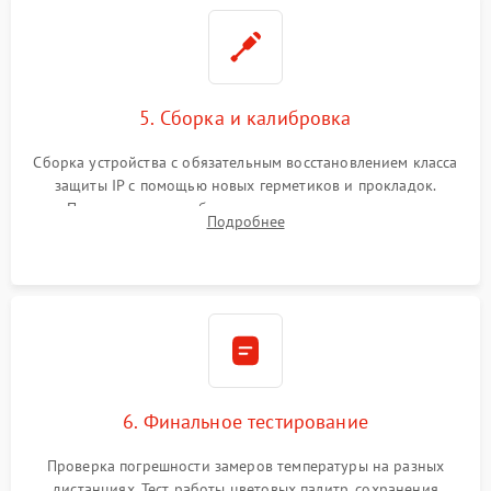
5. Сборка и калибровка
Сборка устройства с обязательным восстановлением класса
защиты IP с помощью новых герметиков и прокладок.
Программная калибровка матрицы по эталонному
Подробнее
абсолютно черному телу для точного измерения температур.
6. Финальное тестирование
Проверка погрешности замеров температуры на разных
дистанциях. Тест работы цветовых палитр, сохранения