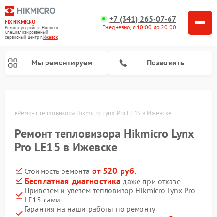
+7 (341) 265-07-67
FIX-HIKMICRO
Ежедневно, с 10:00 до 20:00
Ремонт устройств Hikmicro
Специализированный
cервисный центр г.
Ижевск
Мы ремонтируем
Позвонить
Ремонт тепловизионных прицелов Hikmicro
Ремонт тепловизионных монокуляров Hikmicro
евске
Ремонт тепловизора Hikmicro Lynx Pro LE15 в Ижевске
Ремонт тепловизора Hikmicro Lynx
Pro LE15 в Ижевске
от 520 руб.
Стоимость ремонта
Бесплатная диагностика
даже при отказе
Привезем и увезем тепловизор Hikmicro Lynx Pro
LE15 сами
Гарантия на наши работы по ремонту