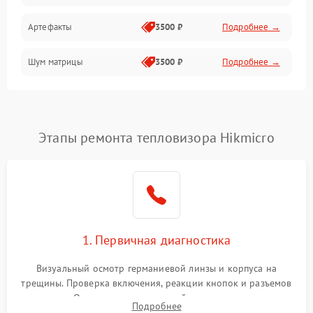
Артефакты
3500 ₽
Подробнее →
Матрица
Шум матрицы
3500 ₽
Подробнее →
Проблемы питания
Температурные проблемы
Сбои коммуникаций и интерфейсов
Этапы ремонта тепловизора Hikmicro
Программные сбои
Проблемы с объективом
1. Первичная диагностика
Экран (дисплей)
Визуальный осмотр германиевой линзы и корпуса на
трещины. Проверка включения, реакции кнопок и разъемов
зарядки. Оценка вывода тепловой сигнатуры на экран,
Подробнее
проверка базовых функций и считывание системных