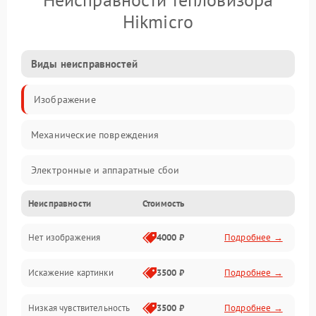
Hikmicro
Виды неисправностей
Изображение
Механические повреждения
Электронные и аппаратные сбои
Неисправности
Стоимость
Неисправности сенсора и оптики
Нет изображения
4000 ₽
Подробнее →
Программные ошибки
Искажение картинки
3500 ₽
Подробнее →
Электропитание
Низкая чувствительность
3500 ₽
Подробнее →
Измерения