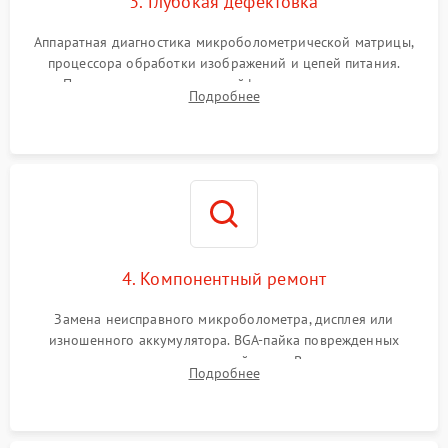
3. Глубокая дефектовка
Аппаратная диагностика микроболометрической матрицы,
процессора обработки изображений и цепей питания.
Проверка целостности шлейфов, модуля памяти и
Подробнее
интерфейсов связи. Выявление сгоревших SMD-компонентов
на плате.
4. Компонентный ремонт
Замена неисправного микроболометра, дисплея или
изношенного аккумулятора. BGA-пайка поврежденных
контроллеров на материнской плате. Восстановление
Подробнее
разъемов и кнопок, замена поврежденных элементов
корпуса.