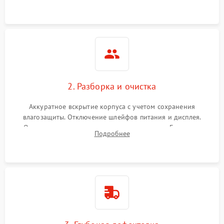
ошибок.
2. Разборка и очистка
Аккуратное вскрытие корпуса с учетом сохранения
влагозащиты. Отключение шлейфов питания и дисплея.
Очистка внутренних плат от окислов и пыли. Бережная
Подробнее
обработка германиевого объектива специализированными
растворами.