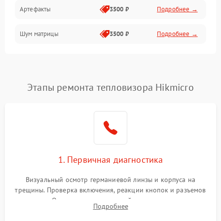
Артефакты
3500 ₽
Подробнее →
Матрица
Шум матрицы
3500 ₽
Подробнее →
Проблемы питания
Температурные проблемы
Сбои коммуникаций и интерфейсов
Этапы ремонта тепловизора Hikmicro
Программные сбои
Проблемы с объективом
1. Первичная диагностика
Экран (дисплей)
Визуальный осмотр германиевой линзы и корпуса на
трещины. Проверка включения, реакции кнопок и разъемов
зарядки. Оценка вывода тепловой сигнатуры на экран,
Подробнее
проверка базовых функций и считывание системных
ошибок.