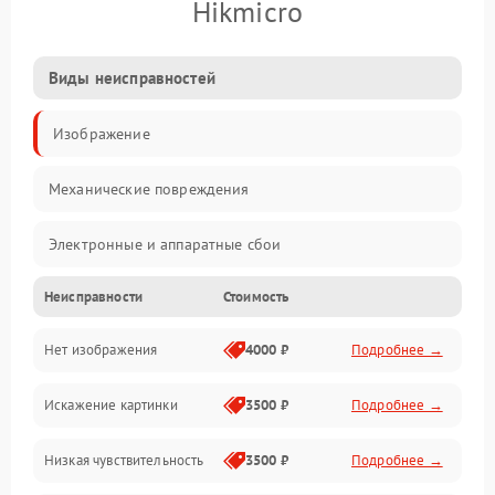
Hikmicro
Виды неисправностей
Изображение
Механические повреждения
Электронные и аппаратные сбои
Неисправности
Стоимость
Неисправности сенсора и оптики
Нет изображения
4000 ₽
Подробнее →
Программные ошибки
Искажение картинки
3500 ₽
Подробнее →
Электропитание
Низкая чувствительность
3500 ₽
Подробнее →
Измерения