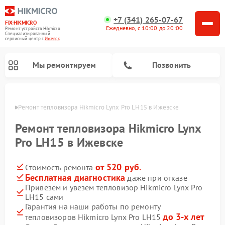
+7 (341) 265-07-67
FIX-HIKMICRO
Ежедневно, с 10:00 до 20:00
Ремонт устройств Hikmicro
Специализированный
cервисный центр г.
Ижевск
Мы ремонтируем
Позвонить
евске
Ремонт тепловизора Hikmicro Lynx Pro LH15 в Ижевске
Ремонт тепловизионных прицелов Hikmicro
Ремонт тепловизионных монокуляров Hikmicro
Ремонт тепловизора Hikmicro Lynx
Pro LH15 в Ижевске
от 520 руб.
Стоимость ремонта
Бесплатная диагностика
даже при отказе
Привезем и увезем тепловизор Hikmicro Lynx Pro
LH15 сами
Гарантия на наши работы по ремонту
до 3-х лет
тепловизоров Hikmicro Lynx Pro LH15