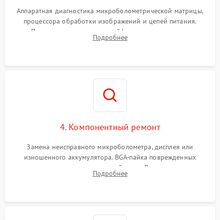
Аппаратная диагностика микроболометрической матрицы,
процессора обработки изображений и цепей питания.
Проверка целостности шлейфов, модуля памяти и
Подробнее
интерфейсов связи. Выявление сгоревших SMD-компонентов
на плате.
4. Компонентный ремонт
Замена неисправного микроболометра, дисплея или
изношенного аккумулятора. BGA-пайка поврежденных
контроллеров на материнской плате. Восстановление
Подробнее
разъемов и кнопок, замена поврежденных элементов
корпуса.