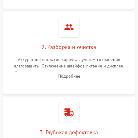
2. Разборка и очистка
Аккуратное вскрытие корпуса с учетом сохранения
влагозащиты. Отключение шлейфов питания и дисплея.
Очистка внутренних плат от окислов и пыли. Бережная
Подробнее
обработка германиевого объектива специализированными
растворами.
3. Глубокая дефектовка