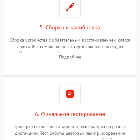
5. Сборка и калибровка
Сборка устройства с обязательным восстановлением класса
защиты IP с помощью новых герметиков и прокладок.
Программная калибровка матрицы по эталонному
Подробнее
абсолютно черному телу для точного измерения температур.
6. Финальное тестирование
Проверка погрешности замеров температуры на разных
дистанциях. Тест работы цветовых палитр, сохранения
термограмм в память и передачи данных на ПК. Проверка