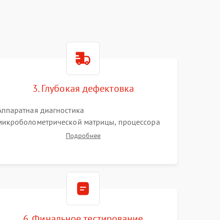
3. Глубокая дефектовка
Аппаратная диагностика
микроболометрической матрицы, процессора
обработки изображений и цепей питания.
Подробнее
Проверка целостности шлейфов, модуля памяти
и интерфейсов связи. Выявление сгоревших
SMD-компонентов на плате.
6. Финальное тестирование