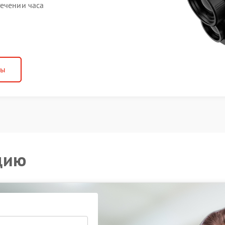
течении часа
ны
цию