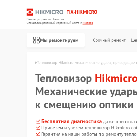
FIX-HIKMICRO
Ремонт устройств Hikmicro
Специализированный cервисный центр г.
Ижевск
Мы ремонтируем
Срочный ремонт
Це
 Hikmicro в Ижевске
Тепловизор Hikmicro механические удары, приводящие
Тепловизор
Ремонт тепловизионных прицелов Hikmicro
Ремонт тепловизионных монокуляров Hikmicro
Hikmicr
Механические удар
к смещению оптики
Бесплатная диагностика
даже при отказ
Привезем и увезем тепловизор Hikmicro с
Гарантия на наши работы по ремонту тепл