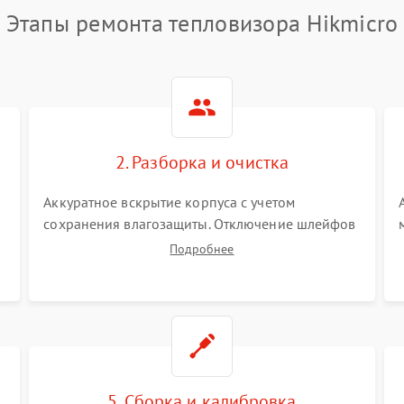
Этапы ремонта тепловизора Hikmicro
2. Разборка и очистка
Аккуратное вскрытие корпуса с учетом
сохранения влагозащиты. Отключение шлейфов
питания и дисплея. Очистка внутренних плат от
Подробнее
окислов и пыли. Бережная обработка
германиевого объектива специализированными
растворами.
5. Сборка и калибровка