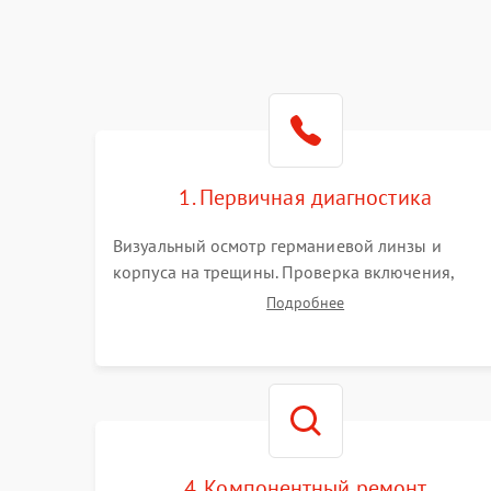
1. Первичная диагностика
Визуальный осмотр германиевой линзы и
корпуса на трещины. Проверка включения,
реакции кнопок и разъемов зарядки. Оценка
Подробнее
вывода тепловой сигнатуры на экран, проверка
базовых функций и считывание системных
ошибок.
4. Компонентный ремонт