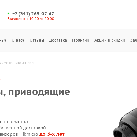
+7 (341) 265-07-67
Ежедневно, с 10:00 до 20:00
ны
О нас
Отзывы
Доставка
Гарантии
Акции и скидки
Зая
 к смещению оптики
o
ы, приводящие
е от ремонта
обственной доставкой
до 3-х лет
овизоров Hikmicro