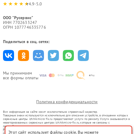
4.9-5.0
ООО "Русервис"
ИНН 7702633247
ОГРН 1077746335776
Поделиться в соц. сетях:
Мы принимаем
все формы оплаты
Политика конфиденциальности
Вся информация на сайте носит исключительно справочный характер.
Товарные знаки используются исключительно для описания устройств, в отношении которых
сервисные центры izh.hikmicro-fix.ru предоставляют услуги по ремонту. Услуги оказываются в
неавторизованных сервисных центрах izh.hikmicro-fix.ru, которые не связаны с
правообладателями товарных знаков или их официальными представителями.
Ремонт осуществляется для устройств, уже введенных в гражданский оборот в соответствии
Этот сайт использует файлы cookie. Вы можете
со статьей 1487 ГК РФ.