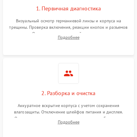
1. Первичная диагностика
Визуальный осмотр германиевой линзы и корпуса на
трещины. Проверка включения, реакции кнопок и разъемов
зарядки. Оценка вывода тепловой сигнатуры на экран,
Подробнее
проверка базовых функций и считывание системных
ошибок.
2. Разборка и очистка
Аккуратное вскрытие корпуса с учетом сохранения
влагозащиты. Отключение шлейфов питания и дисплея.
Очистка внутренних плат от окислов и пыли. Бережная
Подробнее
обработка германиевого объектива специализированными
растворами.