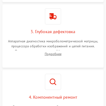
3. Глубокая дефектовка
Аппаратная диагностика микроболометрической матрицы,
процессора обработки изображений и цепей питания.
Проверка целостности шлейфов, модуля памяти и
Подробнее
интерфейсов связи. Выявление сгоревших SMD-компонентов
на плате.
4. Компонентный ремонт