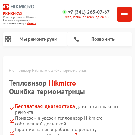
+7 (341) 265-07-67
FIX-HIKMICRO
Ежедневно, с 10:00 до 20:00
Ремонт устройств Hikmicro
Специализированный
cервисный центр г.
Ижевск
Мы ремонтируем
Позвонить
Ремонт тепловизионных прицелов Hikmicro
Ремонт тепловизионных монокуляров Hikmicro
евске
Тепловизор Hikmicro ошибка термоматрицы
Тепловизор
Hikmicro
Ошибка термоматрицы
Бесплатная диагностика
даже при отказе от
ремонта
Привезем и увезем тепловизор Hikmicro
собственной доставкой
Гарантия на наши работы по ремонту