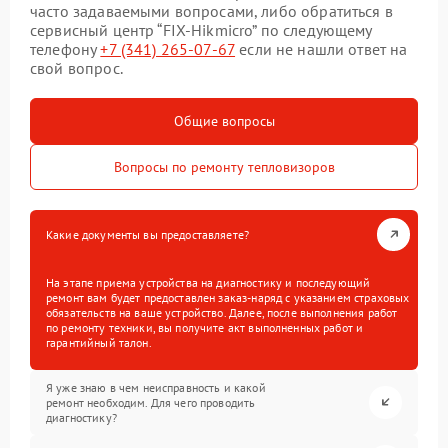
часто задаваемыми вопросами, либо обратиться в
сервисный центр “FIX-Hikmicro” по следующему
телефону
+7 (341) 265-07-67
если не нашли ответ на
свой вопрос.
Общие вопросы
Вопросы по ремонту тепловизоров
Какие документы вы предоставляете?
На этапе приема устройства на диагностику и последующий
ремонт вам будет предоставлен заказ-наряд с указанием страховых
обязательств на ваше устройство. Далее, после выполнения работ
по ремонту техники, вы получите акт выполненных работ и
гарантийный талон.
Я уже знаю в чем неисправность и какой
ремонт необходим. Для чего проводить
диагностику?