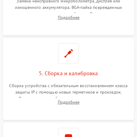
Замена неисправного микроболометра, дисплея или
изношенного аккумулятора. BGA-пайка поврежденных
контроллеров на материнской плате. Восстановление
Подробнее
разъемов и кнопок, замена поврежденных элементов
корпуса.
5. Сборка и калибровка
Сборка устройства с обязательным восстановлением класса
защиты IP с помощью новых герметиков и прокладок.
Программная калибровка матрицы по эталонному
Подробнее
абсолютно черному телу для точного измерения температур.