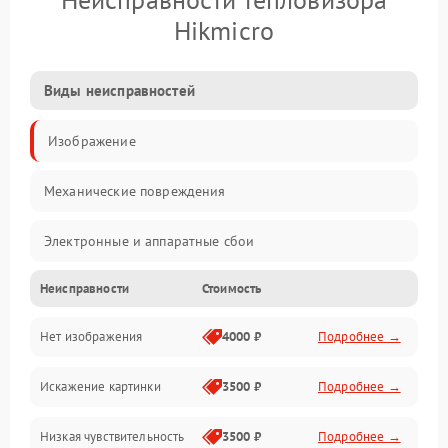
Hikmicro
Виды неисправностей
Изображение
Механические повреждения
Электронные и аппаратные сбои
Неисправности
Стоимость
Неисправности сенсора и оптики
Нет изображения
4000 ₽
Подробнее →
Программные ошибки
Искажение картинки
3500 ₽
Подробнее →
Электропитание
Низкая чувствительность
3500 ₽
Подробнее →
Измерения