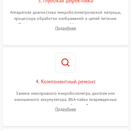
3. Глубокая дефектовка
Аппаратная диагностика микроболометрической матрицы,
процессора обработки изображений и цепей питания.
Проверка целостности шлейфов, модуля памяти и
Подробнее
интерфейсов связи. Выявление сгоревших SMD-компонентов
на плате.
4. Компонентный ремонт
Замена неисправного микроболометра, дисплея или
изношенного аккумулятора. BGA-пайка поврежденных
контроллеров на материнской плате. Восстановление
Подробнее
разъемов и кнопок, замена поврежденных элементов
корпуса.