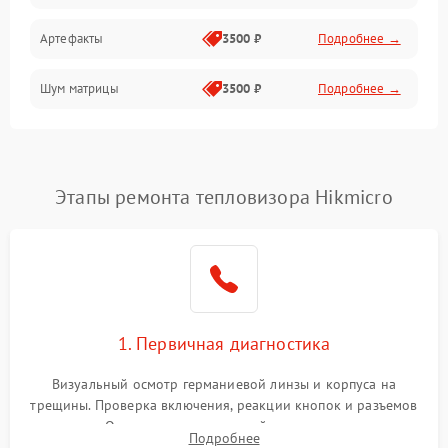
Артефакты
3500 ₽
Подробнее →
Матрица
Шум матрицы
3500 ₽
Подробнее →
Проблемы питания
Температурные проблемы
Сбои коммуникаций и интерфейсов
Этапы ремонта тепловизора Hikmicro
Программные сбои
Проблемы с объективом
1. Первичная диагностика
Экран (дисплей)
Визуальный осмотр германиевой линзы и корпуса на
трещины. Проверка включения, реакции кнопок и разъемов
зарядки. Оценка вывода тепловой сигнатуры на экран,
Подробнее
проверка базовых функций и считывание системных