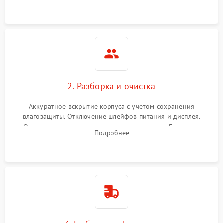
ошибок.
2. Разборка и очистка
Аккуратное вскрытие корпуса с учетом сохранения
влагозащиты. Отключение шлейфов питания и дисплея.
Очистка внутренних плат от окислов и пыли. Бережная
Подробнее
обработка германиевого объектива специализированными
растворами.