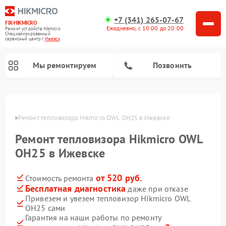
+7 (341) 265-07-67
FIX-HIKMICRO
Ежедневно, с 10:00 до 20:00
Ремонт устройств Hikmicro
Специализированный
cервисный центр г.
Ижевск
Мы ремонтируем
Позвонить
Ремонт тепловизионных прицелов Hikmicro
Ремонт тепловизионных монокуляров Hikmicro
евске
Ремонт тепловизора Hikmicro OWL OH25 в Ижевске
Ремонт тепловизора Hikmicro OWL
OH25 в Ижевске
от 520 руб.
Стоимость ремонта
Бесплатная диагностика
даже при отказе
Привезем и увезем тепловизор Hikmicro OWL
OH25 сами
Гарантия на наши работы по ремонту