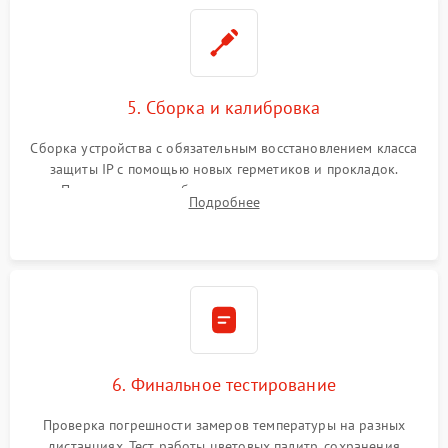
5. Сборка и калибровка
Сборка устройства с обязательным восстановлением класса
защиты IP с помощью новых герметиков и прокладок.
Программная калибровка матрицы по эталонному
Подробнее
абсолютно черному телу для точного измерения температур.
6. Финальное тестирование
Проверка погрешности замеров температуры на разных
дистанциях. Тест работы цветовых палитр, сохранения