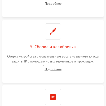
контроллеров на материнской плате. Восстановление
Подробнее
разъемов и кнопок, замена поврежденных элементов
корпуса.
5. Сборка и калибровка
Сборка устройства с обязательным восстановлением класса
защиты IP с помощью новых герметиков и прокладок.
Программная калибровка матрицы по эталонному
Подробнее
абсолютно черному телу для точного измерения температур.