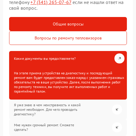
телефону
+7 (341) 265-07-67
если не нашли ответ на
свой вопрос.
Общие вопросы
Вопросы по ремонту тепловизоров
Какие документы вы предоставляете?
На этапе приема устройства на диагностику и последующий
ремонт вам будет предоставлен заказ-наряд с указанием страховых
обязательств на ваше устройство. Далее, после выполнения работ
по ремонту техники, вы получите акт выполненных работ и
гарантийный талон.
Я уже знаю в чем неисправность и какой
ремонт необходим. Для чего проводить
диагностику?
Мне нужен срочный ремонт. Сможете
сделать?