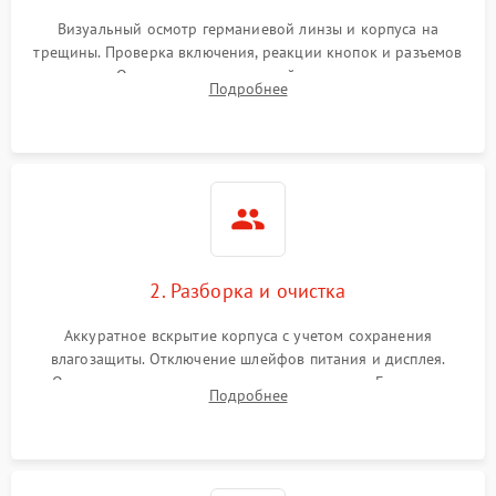
Визуальный осмотр германиевой линзы и корпуса на
трещины. Проверка включения, реакции кнопок и разъемов
зарядки. Оценка вывода тепловой сигнатуры на экран,
Подробнее
проверка базовых функций и считывание системных
ошибок.
2. Разборка и очистка
Аккуратное вскрытие корпуса с учетом сохранения
влагозащиты. Отключение шлейфов питания и дисплея.
Очистка внутренних плат от окислов и пыли. Бережная
Подробнее
обработка германиевого объектива специализированными
растворами.