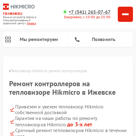
+7 (341) 265-07-67
FIX-HIKMICRO
Ежедневно, с 10:00 до 20:00
Ремонт устройств Hikmicro
Специализированный
cервисный центр г.
Ижевск
Мы ремонтируем
Позвонить
Ремонт тепловизионных прицелов Hikmicro
Ремонт тепловизионных монокуляров Hikmicro
евске
Тепловизор Hikmicro ремонт контроллеров
Ремонт контроллеров на
тепловизоре Hikmicro в Ижевске
Привезем и увезем тепловизор Hikmicro
собственной доставкой
Гарантия на наши работы по ремонту
до 3-х лет
тепловизоров Hikmicro
Срочный ремонт тепловизоров Hikmicro в течении
часа