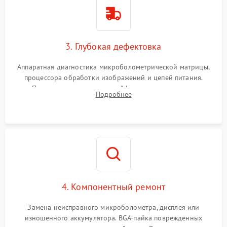
3. Глубокая дефектовка
Аппаратная диагностика микроболометрической матрицы,
процессора обработки изображений и цепей питания.
Проверка целостности шлейфов, модуля памяти и
Подробнее
интерфейсов связи. Выявление сгоревших SMD-компонентов
на плате.
4. Компонентный ремонт
Замена неисправного микроболометра, дисплея или
изношенного аккумулятора. BGA-пайка поврежденных