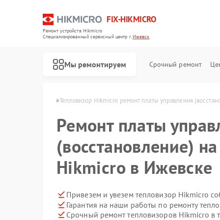
FIX-HIKMICRO
Ремонт устройств Hikmicro
Специализированный cервисный центр г.
Ижевск
Мы ремонтируем
Срочный ремонт
Це
 Hikmicro в Ижевске
Тепловизор Hikmicro ремонт платы управления (восстан
Ремонт платы управ
Ремонт тепловизионных прицелов Hikmicro
Ремонт тепловизионных монокуляров Hikmicro
(восстановление) на
Hikmicro в Ижевске
Привезем и увезем тепловизор Hikmicro с
Гарантия на наши работы по ремонту тепл
Срочный ремонт тепловизоров Hikmicro в 