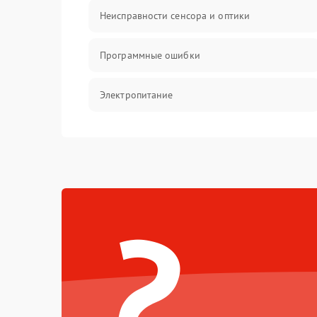
Неисправности сенсора и оптики
Программные ошибки
Электропитание
Измерения
Матрица
?
Проблемы питания
Температурные проблемы
Сбои коммуникаций и интерфейсов