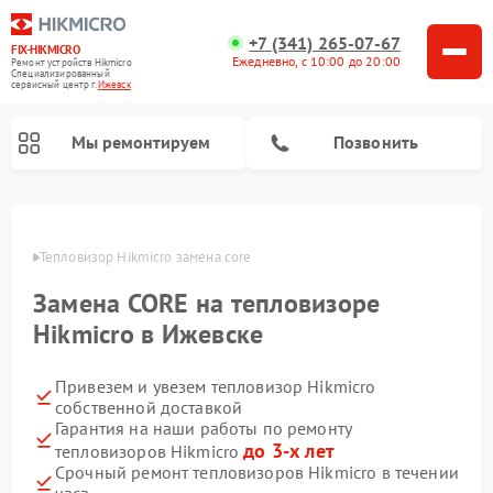
+7 (341) 265-07-67
FIX-HIKMICRO
Ежедневно, с 10:00 до 20:00
Ремонт устройств Hikmicro
Специализированный
cервисный центр г.
Ижевск
Мы ремонтируем
Позвонить
Ремонт тепловизионных прицелов Hikmicro
Ремонт тепловизионных монокуляров Hikmicro
евске
Тепловизор Hikmicro замена core
Замена CORE на тепловизоре
Hikmicro в Ижевске
Привезем и увезем тепловизор Hikmicro
собственной доставкой
Гарантия на наши работы по ремонту
до 3-х лет
тепловизоров Hikmicro
Срочный ремонт тепловизоров Hikmicro в течении
часа