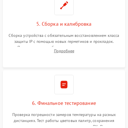
5. Сборка и калибровка
Сборка устройства с обязательным восстановлением класса
защиты IP с помощью новых герметиков и прокладок.
Программная калибровка матрицы по эталонному
Подробнее
абсолютно черному телу для точного измерения температур.
6. Финальное тестирование
Проверка погрешности замеров температуры на разных
дистанциях. Тест работы цветовых палитр, сохранения
термограмм в память и передачи данных на ПК. Проверка