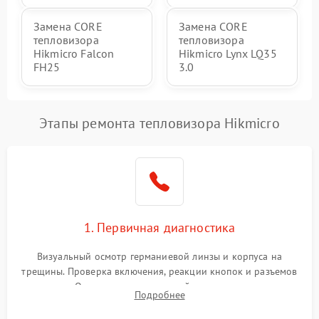
Замена CORE
Замена CORE
тепловизора
тепловизора
Hikmicro Falcon
Hikmicro Lynx LQ35
FH25
3.0
Этапы ремонта тепловизора Hikmicro
1. Первичная диагностика
Визуальный осмотр германиевой линзы и корпуса на
трещины. Проверка включения, реакции кнопок и разъемов
зарядки. Оценка вывода тепловой сигнатуры на экран,
Подробнее
проверка базовых функций и считывание системных
ошибок.