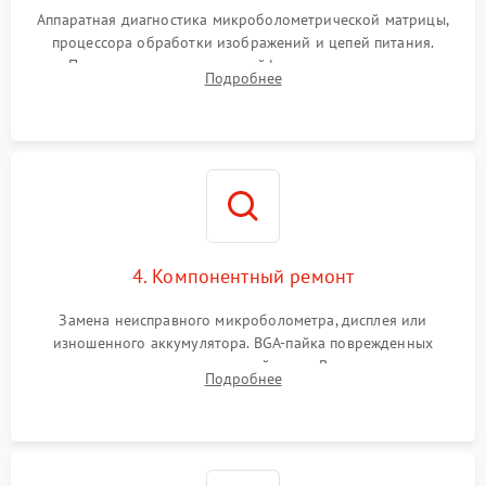
Аппаратная диагностика микроболометрической матрицы,
процессора обработки изображений и цепей питания.
Проверка целостности шлейфов, модуля памяти и
Подробнее
интерфейсов связи. Выявление сгоревших SMD-компонентов
на плате.
4. Компонентный ремонт
Замена неисправного микроболометра, дисплея или
изношенного аккумулятора. BGA-пайка поврежденных
контроллеров на материнской плате. Восстановление
Подробнее
разъемов и кнопок, замена поврежденных элементов
корпуса.