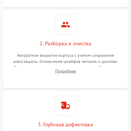
2. Разборка и очистка
Аккуратное вскрытие корпуса с учетом сохранения
влагозащиты. Отключение шлейфов питания и дисплея.
Очистка внутренних плат от окислов и пыли. Бережная
Подробнее
обработка германиевого объектива специализированными
растворами.
3. Глубокая дефектовка