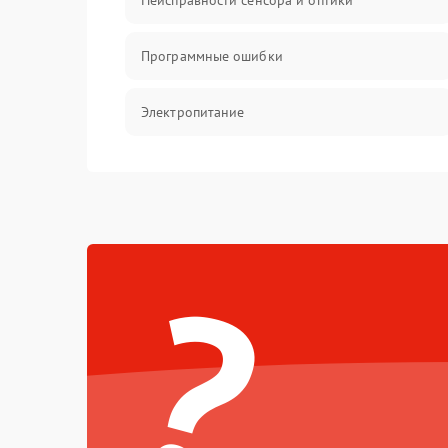
Неисправности сенсора и оптики
Программные ошибки
Электропитание
Измерения
Матрица
?
Проблемы питания
Температурные проблемы
Сбои коммуникаций и интерфейсов