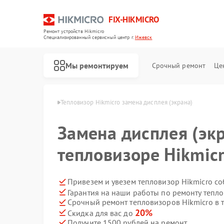
FIX-HIKMICRO
Ремонт устройств Hikmicro
Специализированный cервисный центр г.
Ижевск
Мы ремонтируем
Срочный ремонт
Це
 Hikmicro в Ижевске
Тепловизор Hikmicro замена дисплея (экрана)
Ремонт тепловизионных прицелов Hikmicro
Ремонт тепловизионных монокуляров Hikmicro
Замена дисплея (экр
тепловизоре Hikmic
Привезем и увезем тепловизор Hikmicro с
Гарантия на наши работы по ремонту тепл
Срочный ремонт тепловизоров Hikmicro в 
20%
Скидка для вас до
Получите 1500 рублей на ремонт