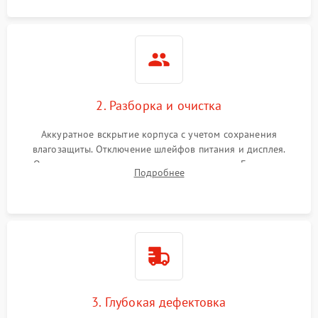
2. Разборка и очистка
Аккуратное вскрытие корпуса с учетом сохранения
влагозащиты. Отключение шлейфов питания и дисплея.
Очистка внутренних плат от окислов и пыли. Бережная
Подробнее
обработка германиевого объектива специализированными
растворами.
3. Глубокая дефектовка