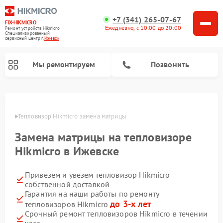
+7 (341) 265-07-67
FIX-HIKMICRO
Ежедневно, с 10:00 до 20:00
Ремонт устройств Hikmicro
Специализированный
cервисный центр г.
Ижевск
Мы ремонтируем
Позвонить
Ремонт тепловизионных прицелов Hikmicro
Ремонт тепловизионных монокуляров Hikmicro
евске
Тепловизор Hikmicro замена матрицы
Замена матрицы на тепловизоре
Hikmicro в Ижевске
Привезем и увезем тепловизор Hikmicro
собственной доставкой
Гарантия на наши работы по ремонту
до 3-х лет
тепловизоров Hikmicro
Срочный ремонт тепловизоров Hikmicro в течении
часа