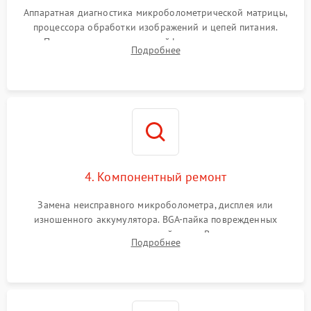
Аппаратная диагностика микроболометрической матрицы,
процессора обработки изображений и цепей питания.
Проверка целостности шлейфов, модуля памяти и
Подробнее
интерфейсов связи. Выявление сгоревших SMD-компонентов
на плате.
4. Компонентный ремонт
Замена неисправного микроболометра, дисплея или
изношенного аккумулятора. BGA-пайка поврежденных
контроллеров на материнской плате. Восстановление
Подробнее
разъемов и кнопок, замена поврежденных элементов
корпуса.