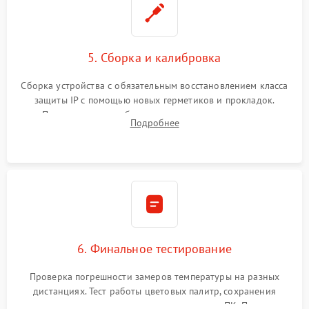
5. Сборка и калибровка
Сборка устройства с обязательным восстановлением класса
защиты IP с помощью новых герметиков и прокладок.
Программная калибровка матрицы по эталонному
Подробнее
абсолютно черному телу для точного измерения температур.
6. Финальное тестирование
Проверка погрешности замеров температуры на разных
дистанциях. Тест работы цветовых палитр, сохранения
термограмм в память и передачи данных на ПК. Проверка