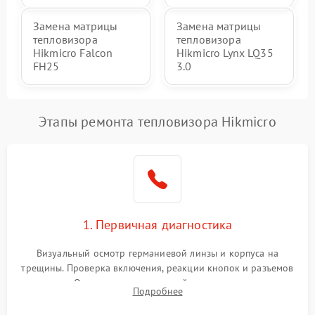
Замена матрицы
Замена матрицы
тепловизора
тепловизора
Hikmicro Falcon
Hikmicro Lynx LQ35
FH25
3.0
Этапы ремонта тепловизора Hikmicro
1. Первичная диагностика
Визуальный осмотр германиевой линзы и корпуса на
трещины. Проверка включения, реакции кнопок и разъемов
зарядки. Оценка вывода тепловой сигнатуры на экран,
Подробнее
проверка базовых функций и считывание системных
ошибок.