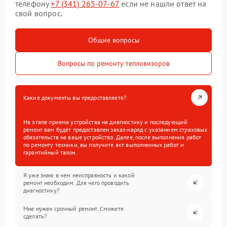
телефону
+7 (341) 265-07-67
если не нашли ответ на
свой вопрос.
Общие вопросы
Вопросы по ремонту тепловизоров
Какие документы вы предоставляете?
На этапе приема устройства на диагностику и последующий
ремонт вам будет предоставлен заказ-наряд с указанием страховых
обязательств на ваше устройство. Далее, после выполнения работ
по ремонту техники, вы получите акт выполненных работ и
гарантийный талон.
Я уже знаю в чем неисправность и какой
ремонт необходим. Для чего проводить
диагностику?
Мне нужен срочный ремонт. Сможете
сделать?