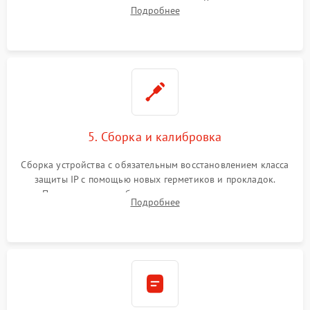
контроллеров на материнской плате. Восстановление
Подробнее
разъемов и кнопок, замена поврежденных элементов
корпуса.
5. Сборка и калибровка
Сборка устройства с обязательным восстановлением класса
защиты IP с помощью новых герметиков и прокладок.
Программная калибровка матрицы по эталонному
Подробнее
абсолютно черному телу для точного измерения температур.