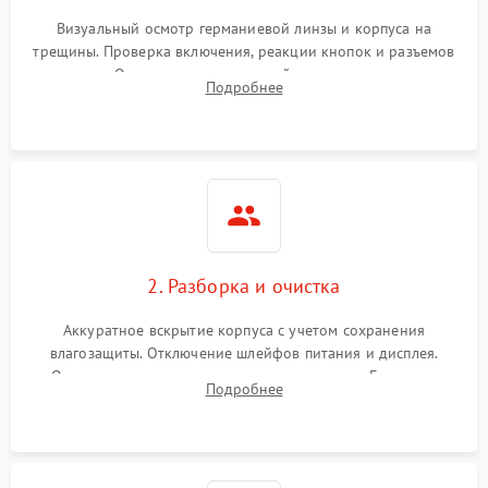
Визуальный осмотр германиевой линзы и корпуса на
трещины. Проверка включения, реакции кнопок и разъемов
зарядки. Оценка вывода тепловой сигнатуры на экран,
Подробнее
проверка базовых функций и считывание системных
ошибок.
2. Разборка и очистка
Аккуратное вскрытие корпуса с учетом сохранения
влагозащиты. Отключение шлейфов питания и дисплея.
Очистка внутренних плат от окислов и пыли. Бережная
Подробнее
обработка германиевого объектива специализированными
растворами.