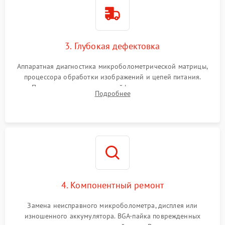
3. Глубокая дефектовка
Аппаратная диагностика микроболометрической матрицы,
процессора обработки изображений и цепей питания.
Проверка целостности шлейфов, модуля памяти и
Подробнее
интерфейсов связи. Выявление сгоревших SMD-компонентов
на плате.
4. Компонентный ремонт
Замена неисправного микроболометра, дисплея или
изношенного аккумулятора. BGA-пайка поврежденных