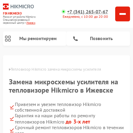
+7 (341) 265-07-67
FIX-HIKMICRO
Ежедневно, с 10:00 до 20:00
Ремонт устройств Hikmicro
Специализированный
cервисный центр г.
Ижевск
Мы ремонтируем
Позвонить
Ремонт тепловизионных прицелов Hikmicro
Ремонт тепловизионных монокуляров Hikmicro
евске
Тепловизор Hikmicro замена микросхемы усилителя
Замена микросхемы усилителя на
тепловизоре Hikmicro в Ижевске
Привезем и увезем тепловизор Hikmicro
собственной доставкой
Гарантия на наши работы по ремонту
до 3-х лет
тепловизоров Hikmicro
Срочный ремонт тепловизоров Hikmicro в течении
часа