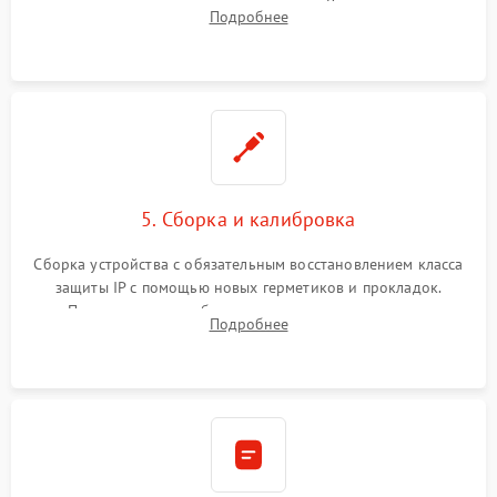
контроллеров на материнской плате. Восстановление
Подробнее
разъемов и кнопок, замена поврежденных элементов
корпуса.
5. Сборка и калибровка
Сборка устройства с обязательным восстановлением класса
защиты IP с помощью новых герметиков и прокладок.
Программная калибровка матрицы по эталонному
Подробнее
абсолютно черному телу для точного измерения температур.