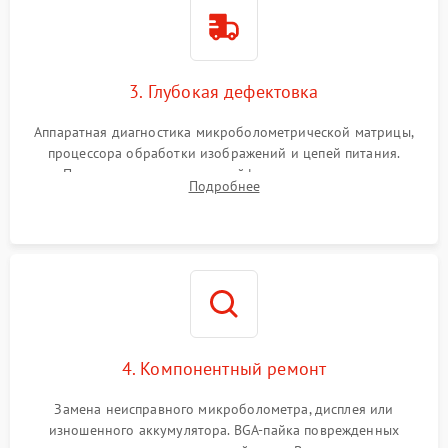
3. Глубокая дефектовка
Аппаратная диагностика микроболометрической матрицы,
процессора обработки изображений и цепей питания.
Проверка целостности шлейфов, модуля памяти и
Подробнее
интерфейсов связи. Выявление сгоревших SMD-компонентов
на плате.
4. Компонентный ремонт
Замена неисправного микроболометра, дисплея или
изношенного аккумулятора. BGA-пайка поврежденных