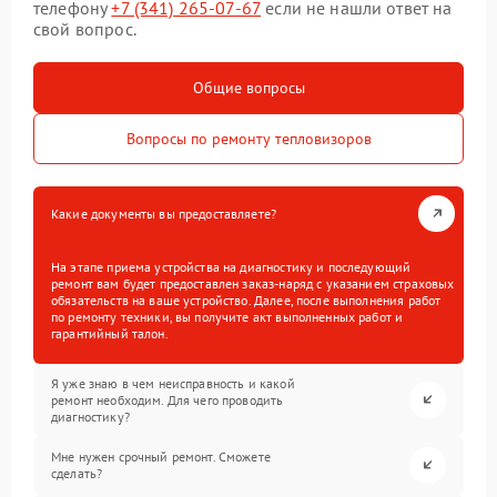
телефону
+7 (341) 265-07-67
если не нашли ответ на
свой вопрос.
Общие вопросы
Вопросы по ремонту тепловизоров
Какие документы вы предоставляете?
На этапе приема устройства на диагностику и последующий
ремонт вам будет предоставлен заказ-наряд с указанием страховых
обязательств на ваше устройство. Далее, после выполнения работ
по ремонту техники, вы получите акт выполненных работ и
гарантийный талон.
Я уже знаю в чем неисправность и какой
ремонт необходим. Для чего проводить
диагностику?
Мне нужен срочный ремонт. Сможете
сделать?