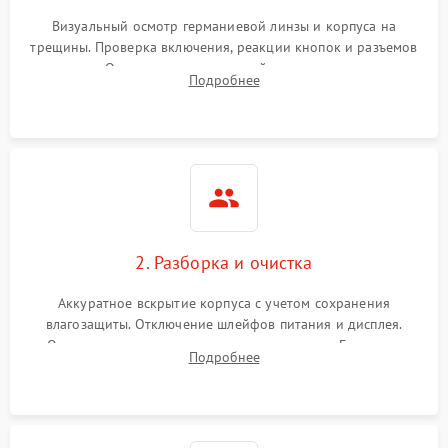
Визуальный осмотр германиевой линзы и корпуса на
трещины. Проверка включения, реакции кнопок и разъемов
зарядки. Оценка вывода тепловой сигнатуры на экран,
Подробнее
проверка базовых функций и считывание системных
ошибок.
2. Разборка и очистка
Аккуратное вскрытие корпуса с учетом сохранения
влагозащиты. Отключение шлейфов питания и дисплея.
Очистка внутренних плат от окислов и пыли. Бережная
Подробнее
обработка германиевого объектива специализированными
растворами.