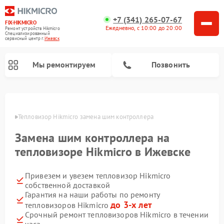
+7 (341) 265-07-67
FIX-HIKMICRO
Ежедневно, с 10:00 до 20:00
Ремонт устройств Hikmicro
Специализированный
cервисный центр г.
Ижевск
Мы ремонтируем
Позвонить
Ремонт тепловизионных прицелов Hikmicro
Ремонт тепловизионных монокуляров Hikmicro
евске
Тепловизор Hikmicro замена шим контроллера
Замена шим контроллера на
тепловизоре Hikmicro в Ижевске
Привезем и увезем тепловизор Hikmicro
собственной доставкой
Гарантия на наши работы по ремонту
до 3-х лет
тепловизоров Hikmicro
Срочный ремонт тепловизоров Hikmicro в течении
часа