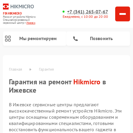
+7 (341) 265-07-67
FIX-HIKMICRO
Ежедневно, с 10:00 до 20:00
Ремонт устройств Hikmicro
Специализированный
cервисный центр г.
Ижевск
Мы ремонтируем
Позвонить
Главная
Гарантия
Гарантия на ремонт
Hikmicro
в
Ремонт тепловизионных монокуляров Hikmicro
Ремонт тепловизионных прицелов Hikmicro
Ижевске
В Ижевске сервисные центры предлагают
высококачественный ремонт устройств Hikmicro. Эти
центры оснащены современным оборудованием и
квалифицированными специалистами, готовыми
восстановить функциональность вашего гаджета в